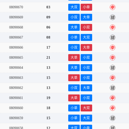
03
08090670
大双
小单
中
09
08090669
小双
大单
错
06
08090668
大单
小双
中
08
08090667
小单
大双
错
17
08090666
小双
大单
中
21
08090665
大单
小双
中
13
08090664
大单
小双
错
15
08090663
大单
小双
中
13
08090662
小双
大单
错
19
08090661
大单
小双
中
18
08090660
小单
大双
中
15
08090659
小单
大双
错
12
08090658
大双
小单
错