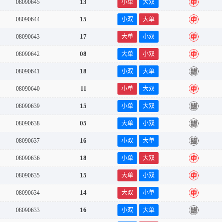
13
08090645
小单
大双
中
15
08090644
小双
大单
中
17
08090643
大单
小双
中
08
08090642
大单
小双
中
18
08090641
小双
大单
错
11
08090640
小单
大双
中
15
08090639
小单
大双
错
05
08090638
大单
小双
错
16
08090637
小双
大单
错
18
08090636
小单
大双
中
15
08090635
大单
小双
中
14
08090634
大双
小单
中
16
08090633
小双
大单
错