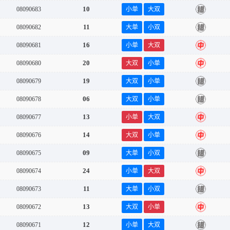
10
08090683
小单
大双
错
11
08090682
大单
小双
错
16
08090681
小单
大双
中
20
08090680
大双
小单
中
19
08090679
大双
小单
错
06
08090678
大双
小单
错
13
08090677
小单
大双
中
14
08090676
大双
小单
中
09
08090675
大单
小双
错
24
08090674
小单
大双
中
11
08090673
大单
小双
错
13
08090672
大双
小单
中
12
08090671
小单
大双
错