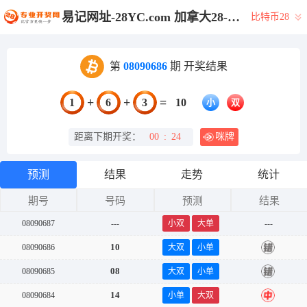
易记网址-28YC.com 加拿大28-加拿大28预测|28在线预测咪牌查询|加拿大PC结果查询|加拿大PC在线预测_专注研究咪牌_加拿大PC28_官方!
比特币28
第
08090686
期 开奖结果
+
+
=
1
6
3
10
小
双
距离下期开奖：
00
:
24
咪牌
预测
结果
走势
统计
期号
号码
预测
结果
08090687
---
小双
大单
---
10
08090686
大双
小单
错
08
08090685
大双
小单
错
14
08090684
小单
大双
中