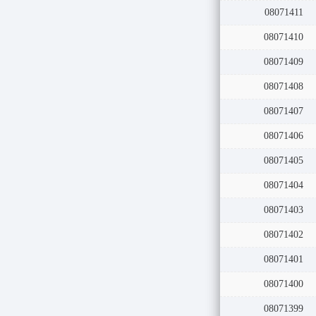
08071411
08071410
08071409
08071408
08071407
08071406
08071405
08071404
08071403
08071402
08071401
08071400
08071399