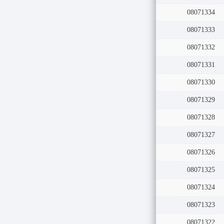
08071334
08071333
08071332
08071331
08071330
08071329
08071328
08071327
08071326
08071325
08071324
08071323
08071322