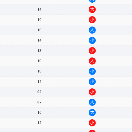
14
大
10
小
10
大
14
小
13
小
19
大
18
小
14
小
02
小
07
大
10
大
12
小