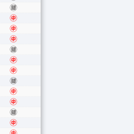
错
中
中
中
错
中
中
错
中
中
错
中
中