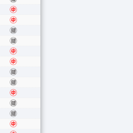
中
中
错
错
中
中
错
错
中
错
错
中