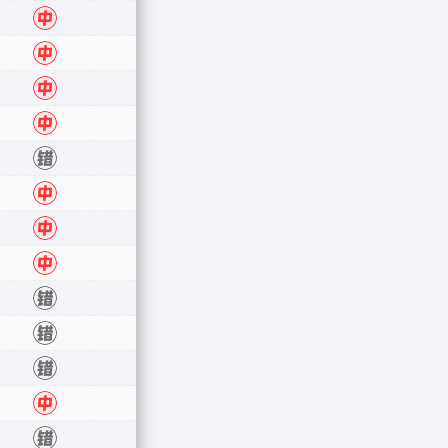
中
中
中
中
错
中
中
中
错
错
错
中
错