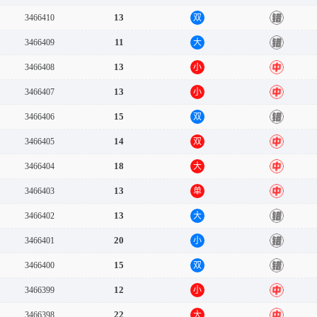
13
3466410
双
错
11
3466409
大
错
13
3466408
小
中
13
3466407
小
中
15
3466406
双
错
14
3466405
双
中
18
3466404
大
中
13
3466403
单
中
13
3466402
大
错
20
3466401
小
错
15
3466400
双
错
12
3466399
小
中
22
3466398
大
中