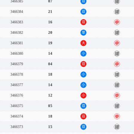
07
3466385
双
错
21
3466384
双
错
16
3466383
双
中
20
3466382
单
错
19
3466381
大
中
14
3466380
小
错
04
3466379
双
中
18
3466378
小
错
14
3466377
小
错
12
3466376
小
中
05
3466375
双
错
18
3466374
双
中
15
3466373
双
错