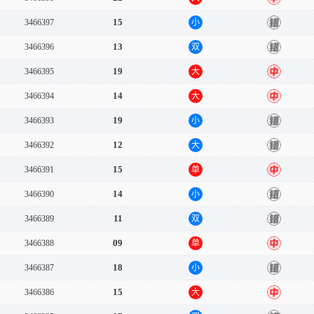
15
3466397
小
错
13
3466396
双
错
19
3466395
大
中
14
3466394
大
中
19
3466393
小
错
12
3466392
大
错
15
3466391
单
中
14
3466390
小
错
11
3466389
双
错
09
3466388
单
中
18
3466387
小
错
15
3466386
大
中