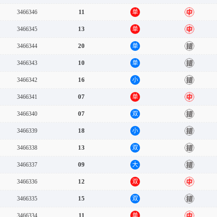
11
3466346
单
中
13
3466345
单
中
20
3466344
单
错
10
3466343
单
错
16
3466342
小
错
07
3466341
单
中
07
3466340
双
错
18
3466339
小
错
13
3466338
双
错
09
3466337
大
错
12
3466336
双
中
15
3466335
双
错
11
3466334
单
中