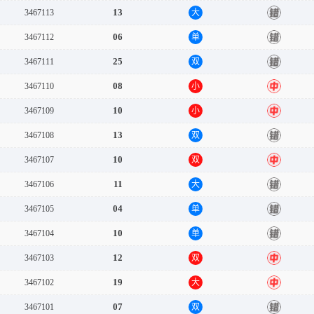
13
3467113
大
错
06
3467112
单
错
25
3467111
双
错
08
3467110
小
中
10
3467109
小
中
13
3467108
双
错
10
3467107
双
中
11
3467106
大
错
04
3467105
单
错
10
3467104
单
错
12
3467103
双
中
19
3467102
大
中
07
3467101
双
错