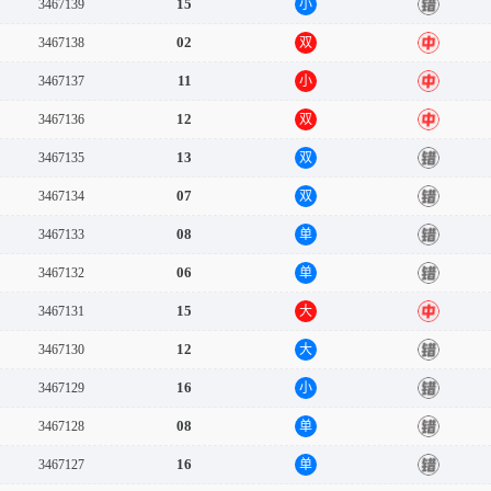
15
3467139
小
错
02
3467138
双
中
11
3467137
小
中
12
3467136
双
中
13
3467135
双
错
07
3467134
双
错
08
3467133
单
错
06
3467132
单
错
15
3467131
大
中
12
3467130
大
错
16
3467129
小
错
08
3467128
单
错
16
3467127
单
错