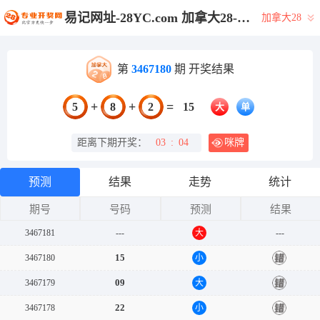
易记网址-28YC.com 加拿大28-加拿大28预测|28在线预测咪牌查询|加拿大PC结果查询|加拿大PC在线预测_专注研究咪牌_加拿大PC28_官方!
加拿大28
第
3467180
期 开奖结果
+
+
=
5
8
2
15
大
单
距离下期开奖：
03
:
04
咪牌
预测
结果
走势
统计
期号
号码
预测
结果
3467181
---
大
---
15
3467180
小
错
09
3467179
大
错
22
3467178
小
错