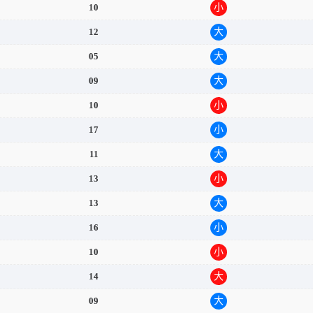
10
小
12
大
05
大
09
大
10
小
17
小
11
大
13
小
13
大
16
小
10
小
14
大
09
大