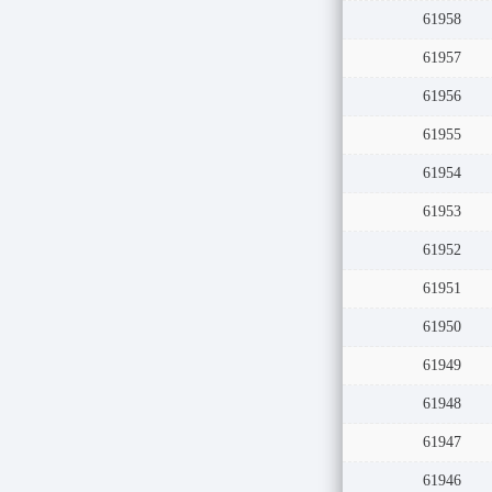
61958
61957
61956
61955
61954
61953
61952
61951
61950
61949
61948
61947
61946