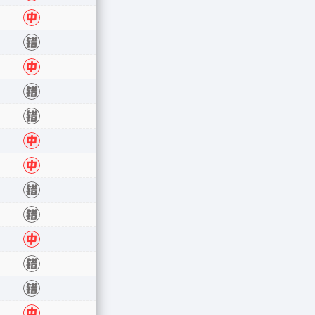
中
错
中
错
错
中
中
错
错
中
错
错
中