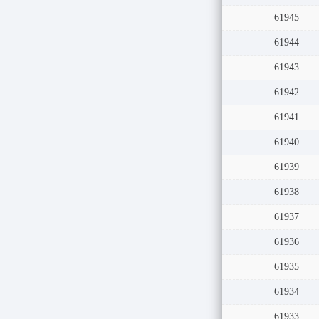
61945
61944
61943
61942
61941
61940
61939
61938
61937
61936
61935
61934
61933