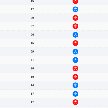
16
大
12
大
09
小
07
小
06
大
16
大
09
大
11
大
20
大
10
小
14
小
17
小
17
大