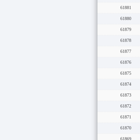
61881
61880
61879
61878
61877
61876
61875
61874
61873
61872
61871
61870
61869