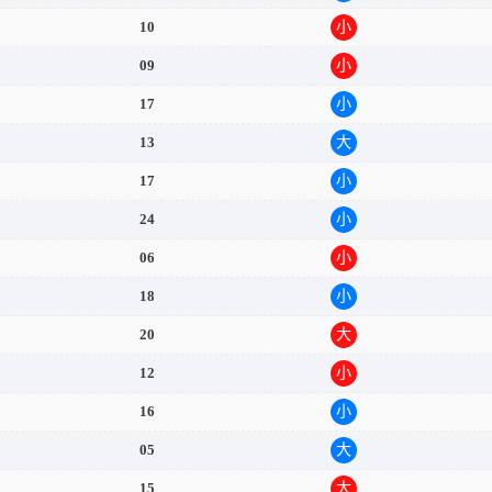
10
小
09
小
17
小
13
大
17
小
24
小
06
小
18
小
20
大
12
小
16
小
05
大
15
大