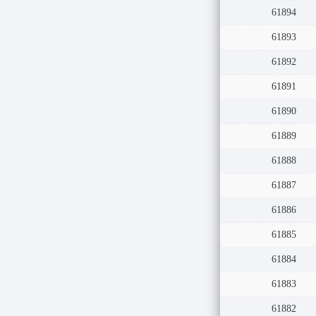
61894
61893
61892
61891
61890
61889
61888
61887
61886
61885
61884
61883
61882