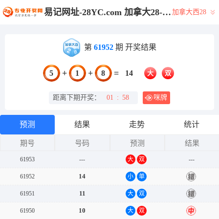
易记网址-28YC.com 加拿大28-加拿大28预测|28在线预测咪牌查询|加拿大PC结果查询|加拿大PC在线预测_专注研究咪牌_加拿大PC28_官方!
加拿大西28
第
61952
期 开奖结果
+
+
=
5
1
8
14
大
双
距离下期开奖：
01
:
58
咪牌
预测
结果
走势
统计
期号
号码
预测
结果
61953
---
大
双
---
14
61952
小
单
错
11
61951
大
双
错
10
61950
大
双
中