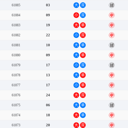
03
61885
大
双
错
09
61884
小
双
中
19
61883
大
单
中
22
61882
小
双
中
10
61881
大
单
错
09
61880
大
单
中
17
61879
小
双
错
13
61878
大
单
中
17
61877
小
单
中
24
61876
大
双
中
06
61875
大
单
错
18
61874
大
单
中
20
61873
大
双
中