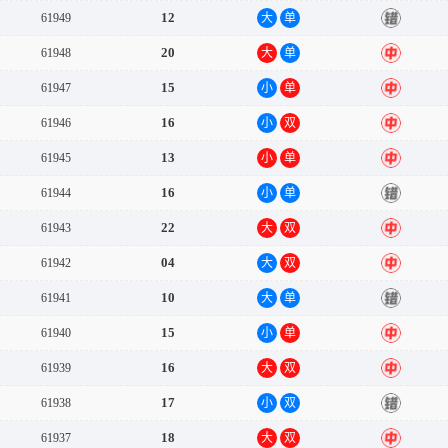
12
61949
大
单
错
20
61948
大
单
中
15
61947
小
单
中
16
61946
小
双
中
13
61945
小
单
中
16
61944
小
单
错
22
61943
大
双
中
04
61942
大
双
中
10
61941
大
单
错
15
61940
小
单
中
16
61939
大
双
中
17
61938
小
双
错
18
61937
大
双
中