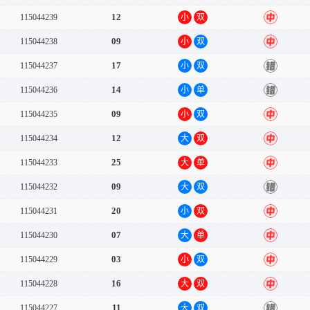
12
115044239
小
双
中
09
115044238
小
双
中
17
115044237
小
双
错
14
115044236
小
单
错
09
115044235
小
双
中
12
115044234
大
双
中
25
115044233
大
单
中
09
115044232
大
双
错
20
115044231
小
双
中
07
115044230
大
单
中
03
115044229
小
双
中
16
115044228
大
双
中
11
115044227
大
双
错