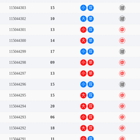
15
115044303
小
双
错
10
115044302
大
单
错
13
115044301
小
双
中
14
115044300
大
单
中
17
115044299
小
双
错
09
115044298
小
单
中
13
115044297
小
单
中
15
115044296
小
双
错
15
115044295
大
双
中
20
115044294
大
双
中
06
115044293
小
双
中
18
115044292
大
双
中
11
115044291
小
双
中