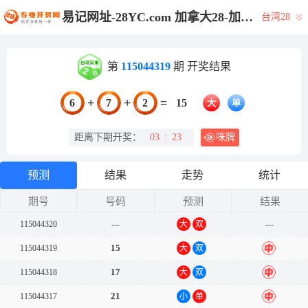
易记网址-28YC.com 加拿大28-加拿大28预测|28在线预测咪牌查询|加拿大PC结果查询|加拿大PC在线预测_专注研究咪牌_加拿大PC28_官方!
台湾28
第
115044319
期 开奖结果
+
+
=
6
7
2
15
大
单
距离下期开奖：
03
:
23
咪牌
预测
结果
走势
统计
期号
号码
预测
结果
115044320
---
大
双
---
15
115044319
大
双
中
17
115044318
大
双
中
21
115044317
小
单
中