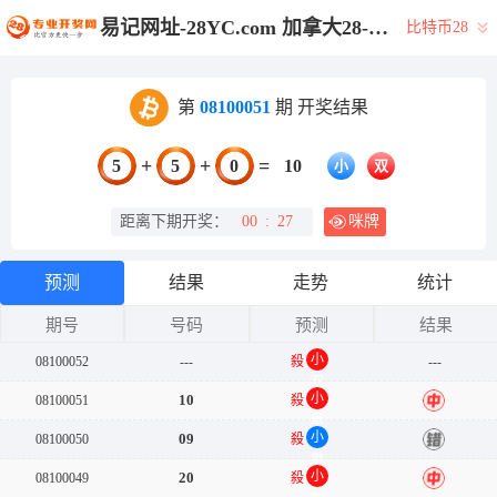
易记网址-28YC.com 加拿大28-加拿大28预测|28在线预测咪牌查询|加拿大PC结果查询|加拿大PC在线预测_专注研究咪牌_加拿大PC28_官方!
比特币28
第
08100051
期 开奖结果
+
+
=
5
5
0
10
小
双
距离下期开奖：
00
:
27
咪牌
预测
结果
走势
统计
期号
号码
预测
结果
小
08100052
---
殺
---
双
小
10
08100051
殺
中
单
小
09
08100050
殺
错
单
小
20
08100049
殺
中