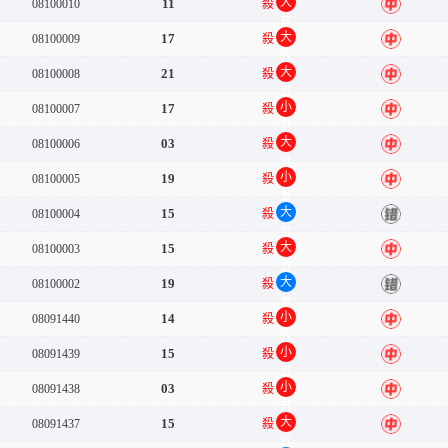
大
11
08100010
殺
中
双
大
17
08100009
殺
中
双
大
21
08100008
殺
中
双
小
17
08100007
殺
中
单
大
03
08100006
殺
中
单
小
19
08100005
殺
中
单
大
15
08100004
殺
错
单
大
15
08100003
殺
中
双
大
19
08100002
殺
错
单
小
14
08091440
殺
中
双
小
15
08091439
殺
中
双
小
03
08091438
殺
中
双
大
15
08091437
殺
中
双