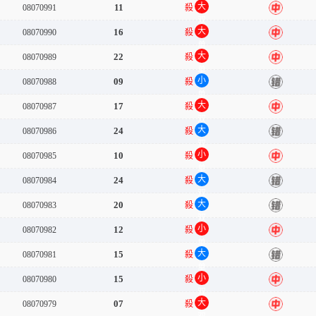
大
11
08070991
殺
中
双
大
16
08070990
殺
中
单
大
22
08070989
殺
中
单
小
09
08070988
殺
错
单
大
17
08070987
殺
中
双
大
24
08070986
殺
错
双
小
10
08070985
殺
中
单
大
24
08070984
殺
错
双
大
20
08070983
殺
错
双
小
12
08070982
殺
中
单
大
15
08070981
殺
错
单
小
15
08070980
殺
中
双
大
07
08070979
殺
中