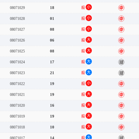
双
小
18
08071029
殺
中
双
小
01
08071028
殺
中
双
小
08
08071027
殺
中
单
大
06
08071026
殺
中
双
大
08
08071025
殺
中
单
大
17
08071024
殺
错
单
大
21
08071023
殺
错
单
小
19
08071022
殺
中
双
大
19
08071021
殺
中
双
大
16
08071020
殺
中
单
大
19
08071019
殺
中
双
大
10
08071018
殺
中
双
大
14
08071017
殺
错