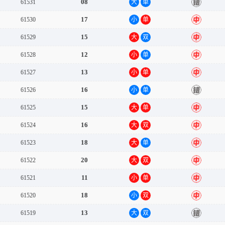
08
61531
大
单
错
17
61530
小
单
中
15
61529
大
双
中
12
61528
小
单
中
13
61527
小
单
中
16
61526
小
单
错
15
61525
大
单
中
16
61524
大
双
中
18
61523
大
单
中
20
61522
大
双
中
11
61521
小
单
中
18
61520
小
双
中
13
61519
大
双
错