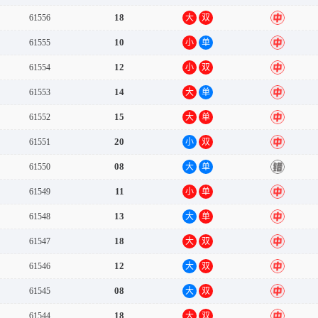
18
61556
大
双
中
10
61555
小
单
中
12
61554
小
双
中
14
61553
大
单
中
15
61552
大
单
中
20
61551
小
双
中
08
61550
大
单
错
11
61549
小
单
中
13
61548
大
单
中
18
61547
大
双
中
12
61546
大
双
中
08
61545
大
双
中
18
61544
大
双
中