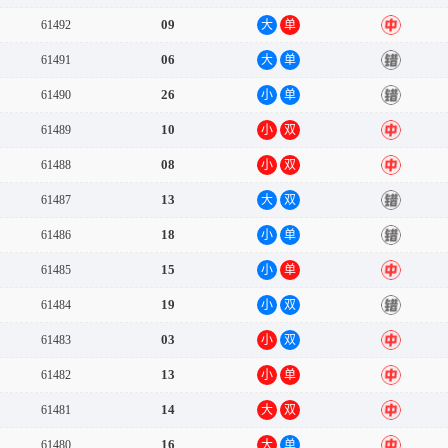
09
61492
大
单
中
06
61491
大
单
错
26
61490
小
单
错
10
61489
小
双
中
08
61488
小
双
中
13
61487
大
双
错
18
61486
小
单
错
15
61485
小
单
中
19
61484
小
双
错
03
61483
小
双
中
13
61482
小
单
中
14
61481
大
双
中
16
61480
大
单
中