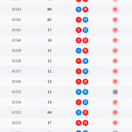
09
61543
大
单
中
05
61542
小
双
中
17
61541
大
双
中
14
61540
大
双
中
15
61539
小
单
中
12
61538
小
单
中
12
61537
小
单
中
12
61536
小
双
中
12
61535
大
单
错
13
61534
小
双
中
04
61533
大
双
中
17
61532
大
单
中