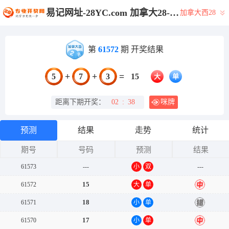
易记网址-28YC.com 加拿大28-加拿大28预测|28在线预测咪牌查询|加拿大PC结果查询|加拿大PC在线预测_专注研究咪牌_加拿大PC28_官方!
加拿大西28
第
61572
期 开奖结果
+
+
=
5
7
3
15
大
单
距离下期开奖：
02
:
38
咪牌
预测
结果
走势
统计
期号
号码
预测
结果
61573
---
小
双
---
15
61572
大
单
中
18
61571
小
单
错
17
61570
小
单
中