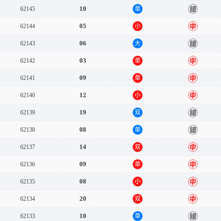
10
62145
单
错
05
62144
小
中
06
62143
大
错
03
62142
单
中
09
62141
单
中
12
62140
小
中
19
62139
双
错
08
62138
单
错
14
62137
双
中
09
62136
单
中
08
62135
小
中
20
62134
双
中
10
62133
单
错