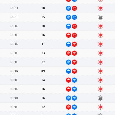
18
61611
小
双
中
15
61610
小
双
错
10
61609
大
双
中
16
61608
大
双
中
11
61607
大
单
中
13
61606
小
单
中
17
61605
小
单
中
09
61604
大
单
中
14
61603
大
单
中
16
61602
大
单
中
16
61601
小
单
错
12
61600
小
单
中