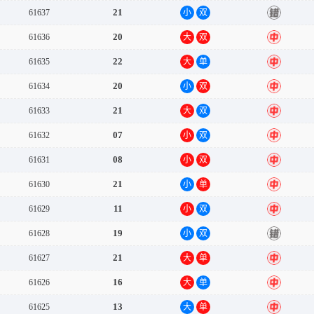
21
61637
小
双
错
20
61636
大
双
中
22
61635
大
单
中
20
61634
小
双
中
21
61633
大
双
中
07
61632
小
双
中
08
61631
小
双
中
21
61630
小
单
中
11
61629
小
双
中
19
61628
小
双
错
21
61627
大
单
中
16
61626
大
单
中
13
61625
大
单
中