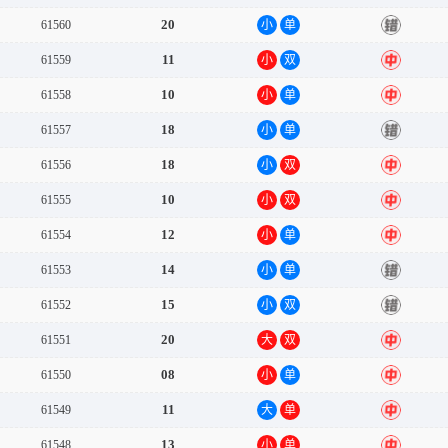
20
61560
小
单
错
11
61559
小
双
中
10
61558
小
单
中
18
61557
小
单
错
18
61556
小
双
中
10
61555
小
双
中
12
61554
小
单
中
14
61553
小
单
错
15
61552
小
双
错
20
61551
大
双
中
08
61550
小
单
中
11
61549
大
单
中
13
61548
小
单
中