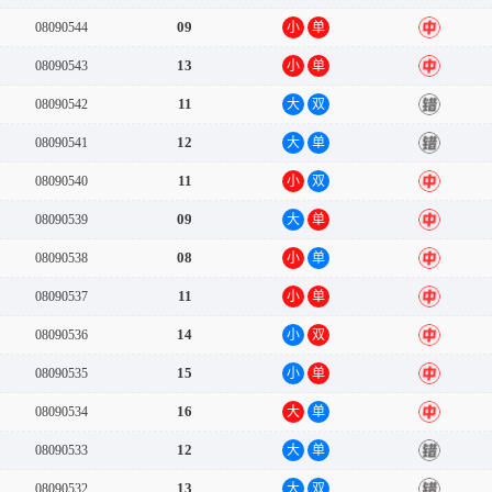
09
08090544
小
单
中
13
08090543
小
单
中
11
08090542
大
双
错
12
08090541
大
单
错
11
08090540
小
双
中
09
08090539
大
单
中
08
08090538
小
单
中
11
08090537
小
单
中
14
08090536
小
双
中
15
08090535
小
单
中
16
08090534
大
单
中
12
08090533
大
单
错
13
08090532
大
双
错