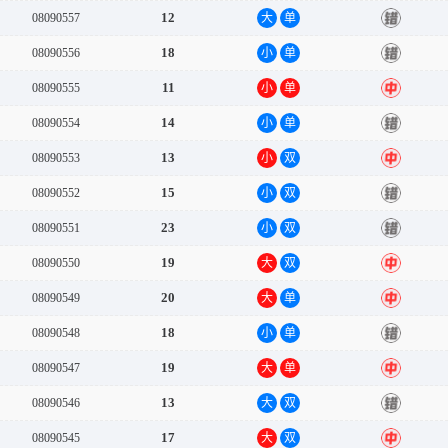
12
08090557
大
单
错
18
08090556
小
单
错
11
08090555
小
单
中
14
08090554
小
单
错
13
08090553
小
双
中
15
08090552
小
双
错
23
08090551
小
双
错
19
08090550
大
双
中
20
08090549
大
单
中
18
08090548
小
单
错
19
08090547
大
单
中
13
08090546
大
双
错
17
08090545
大
双
中