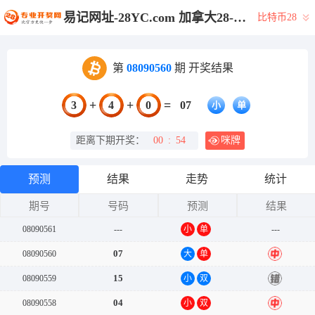
易记网址-28YC.com 加拿大28-加拿大28预测|28在线预测咪牌查询|加拿大PC结果查询|加拿大PC在线预测_专注研究咪牌_加拿大PC28_官方!
比特币28
第
08090560
期 开奖结果
+
+
=
3
4
0
07
小
单
距离下期开奖：
00
:
54
咪牌
预测
结果
走势
统计
期号
号码
预测
结果
08090561
---
小
单
---
07
08090560
大
单
中
15
08090559
小
双
错
04
08090558
小
双
中