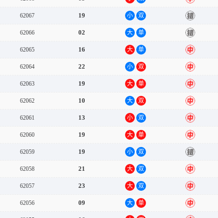
19
62067
小
双
错
02
62066
大
单
错
16
62065
大
单
中
22
62064
小
双
中
19
62063
大
单
中
10
62062
大
双
中
13
62061
小
双
中
19
62060
大
单
中
19
62059
小
双
错
21
62058
大
双
中
23
62057
大
双
中
09
62056
大
单
中