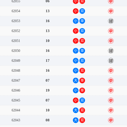
06
62055
小
双
中
13
62054
小
双
中
16
62053
小
单
错
13
62052
小
双
中
10
62051
小
双
中
16
62050
小
单
错
17
62049
小
双
错
16
62048
小
双
中
07
62047
大
单
中
19
62046
小
单
中
07
62045
小
双
中
10
62044
大
双
中
08
62043
大
双
中