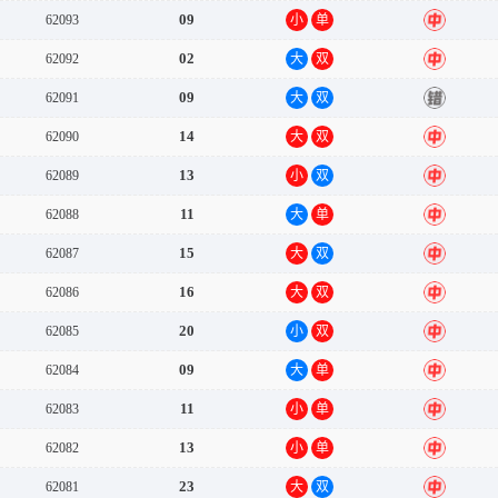
09
62093
小
单
中
02
62092
大
双
中
09
62091
大
双
错
14
62090
大
双
中
13
62089
小
双
中
11
62088
大
单
中
15
62087
大
双
中
16
62086
大
双
中
20
62085
小
双
中
09
62084
大
单
中
11
62083
小
单
中
13
62082
小
单
中
23
62081
大
双
中