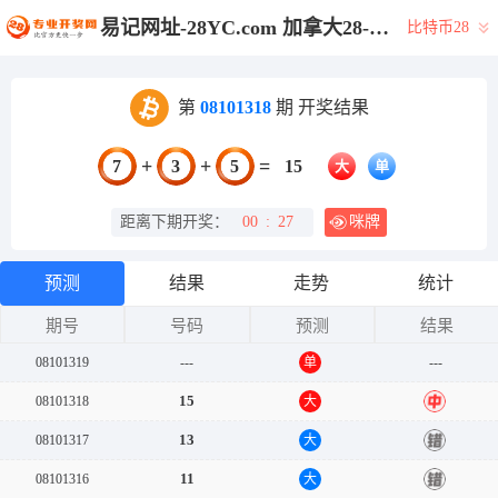
易记网址-28YC.com 加拿大28-加拿大28预测|28在线预测咪牌查询|加拿大PC结果查询|加拿大PC在线预测_专注研究咪牌_加拿大PC28_官方!
比特币28
第
08101318
期 开奖结果
+
+
=
7
3
5
15
大
单
距离下期开奖：
00
:
27
咪牌
预测
结果
走势
统计
期号
号码
预测
结果
08101319
---
单
---
15
08101318
大
中
13
08101317
大
错
11
08101316
大
错