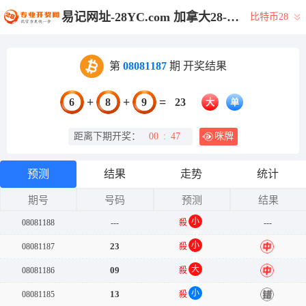
易记网址-28YC.com 加拿大28-加拿大28预测|28在线预测咪牌查询|加拿大PC结果查询|加拿大PC在线预测_专注研究咪牌_加拿大PC28_官方!
比特币28
第
08081187
期 开奖结果
+
+
=
6
8
9
23
大
单
距离下期开奖：
00
:
47
咪牌
预测
结果
走势
统计
期号
号码
预测
结果
小
08081188
---
殺
---
双
小
23
08081187
殺
中
双
大
09
08081186
殺
中
单
小
13
08081185
殺
错