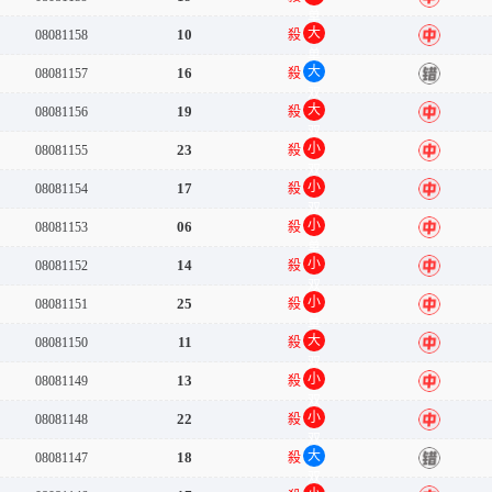
单
大
10
08081158
殺
中
单
大
16
08081157
殺
错
双
大
19
08081156
殺
中
双
小
23
08081155
殺
中
双
小
17
08081154
殺
中
双
小
06
08081153
殺
中
单
小
14
08081152
殺
中
双
小
25
08081151
殺
中
单
大
11
08081150
殺
中
双
小
13
08081149
殺
中
双
小
22
08081148
殺
中
双
大
18
08081147
殺
错
双