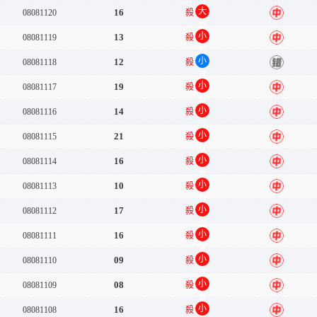
双
大
16
08081120
殺
中
单
小
13
08081119
殺
中
双
小
12
08081118
殺
错
双
小
19
08081117
殺
中
单
小
14
08081116
殺
中
双
小
21
08081115
殺
中
双
小
16
08081114
殺
中
单
小
10
08081113
殺
中
单
小
17
08081112
殺
中
双
小
16
08081111
殺
中
单
小
09
08081110
殺
中
双
小
08
08081109
殺
中
单
小
16
08081108
殺
中