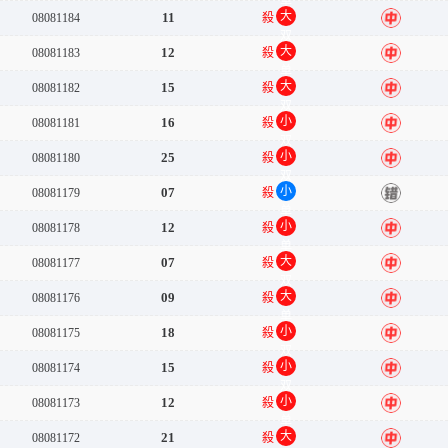
单
大
11
08081184
殺
中
双
大
12
08081183
殺
中
单
大
15
08081182
殺
中
双
小
16
08081181
殺
中
双
小
25
08081180
殺
中
双
小
07
08081179
殺
错
单
小
12
08081178
殺
中
单
大
07
08081177
殺
中
双
大
09
08081176
殺
中
单
小
18
08081175
殺
中
双
小
15
08081174
殺
中
双
小
12
08081173
殺
中
单
大
21
08081172
殺
中