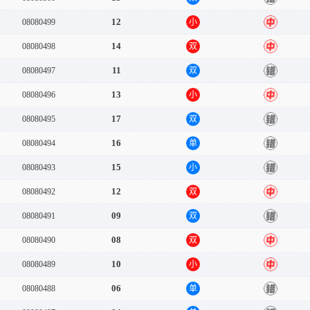
12
08080499
小
中
14
08080498
双
中
11
08080497
双
错
13
08080496
小
中
17
08080495
双
错
16
08080494
单
错
15
08080493
小
错
12
08080492
双
中
09
08080491
双
错
08
08080490
双
中
10
08080489
小
中
06
08080488
单
错