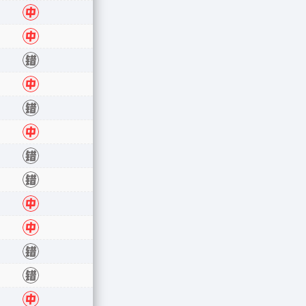
中
中
错
中
错
中
错
错
中
中
错
错
中