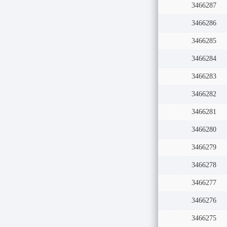
3466287
3466286
3466285
3466284
3466283
3466282
3466281
3466280
3466279
3466278
3466277
3466276
3466275