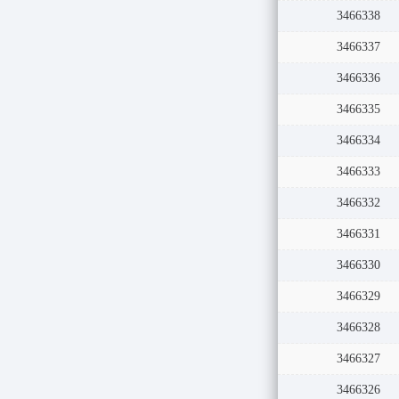
3466338
3466337
3466336
3466335
3466334
3466333
3466332
3466331
3466330
3466329
3466328
3466327
3466326