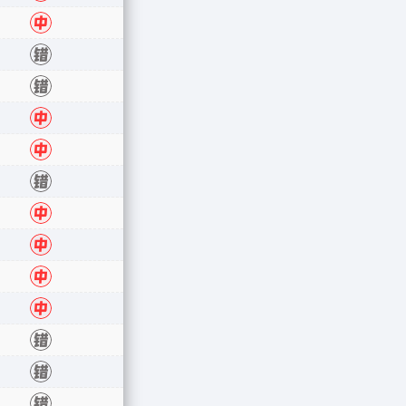
中
错
错
中
中
错
中
中
中
中
错
错
错