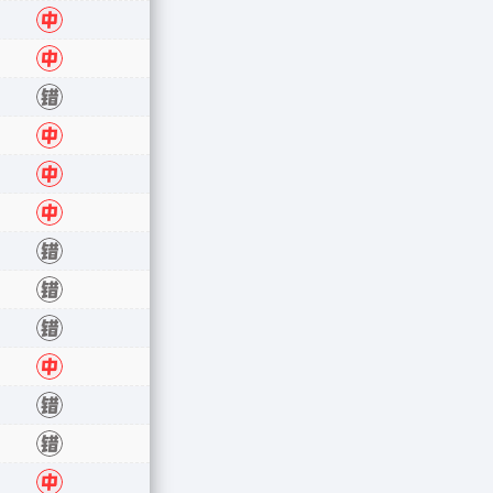
中
中
错
中
中
中
错
错
错
中
错
错
中