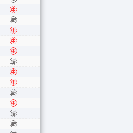
中
错
中
中
中
错
中
中
错
中
错
错