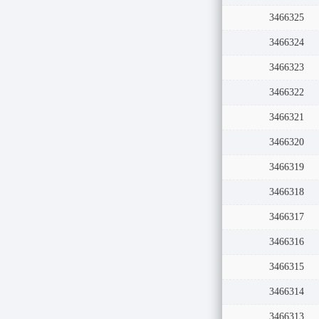
3466325
3466324
3466323
3466322
3466321
3466320
3466319
3466318
3466317
3466316
3466315
3466314
3466313