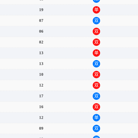
19
单
07
双
06
双
02
双
13
单
13
双
10
双
12
双
17
双
16
双
12
单
09
双