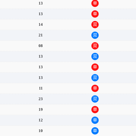
13
单
13
单
14
双
21
双
08
双
13
双
13
单
13
双
11
单
23
双
19
单
12
单
10
单