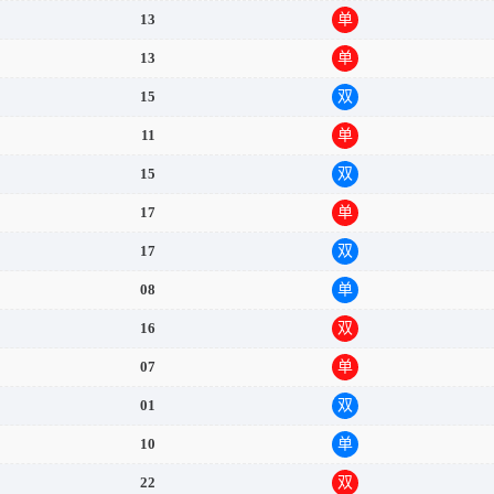
13
单
13
单
15
双
11
单
15
双
17
单
17
双
08
单
16
双
07
单
01
双
10
单
22
双