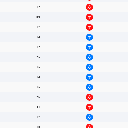
12
双
09
单
17
单
14
单
12
单
25
双
15
双
14
单
15
双
26
双
11
单
17
双
10
双