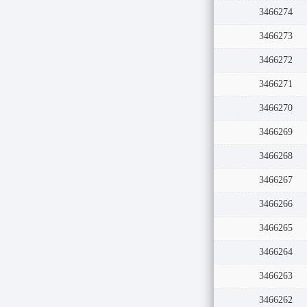
3466274
3466273
3466272
3466271
3466270
3466269
3466268
3466267
3466266
3466265
3466264
3466263
3466262