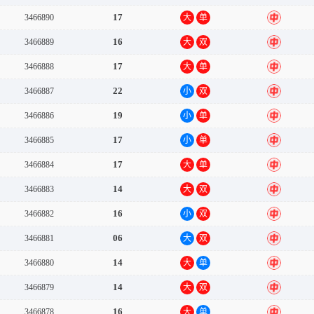
17
3466890
大
单
中
16
3466889
大
双
中
17
3466888
大
单
中
22
3466887
小
双
中
19
3466886
小
单
中
17
3466885
小
单
中
17
3466884
大
单
中
14
3466883
大
双
中
16
3466882
小
双
中
06
3466881
大
双
中
14
3466880
大
单
中
14
3466879
大
双
中
16
3466878
大
单
中