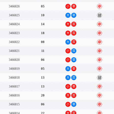
05
3466826
小
单
中
10
3466825
大
单
错
14
3466824
大
双
中
18
3466823
大
双
中
08
3466822
大
双
中
11
3466821
小
双
中
06
3466820
小
单
中
05
3466819
大
单
中
13
3466818
大
双
错
13
3466817
小
单
中
20
3466816
大
双
中
06
3466815
小
单
中
22
3466814
大
双
中