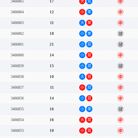
17
3466865
大
双
中
12
3466864
小
单
中
11
3466863
大
单
中
18
3466862
小
单
错
21
3466861
小
双
错
14
3466860
小
双
中
15
3466859
小
双
错
10
3466858
大
双
中
11
3466857
小
双
中
14
3466856
小
双
中
16
3466855
小
单
错
16
3466854
大
双
中
10
3466853
小
双
中