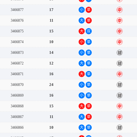
17
3466877
小
单
中
11
3466876
大
单
中
15
3466875
大
双
中
10
3466874
小
单
中
14
3466873
小
单
错
12
3466872
大
单
错
16
3466871
大
单
中
24
3466870
小
单
错
16
3466869
小
单
错
15
3466868
大
单
中
11
3466867
大
单
中
10
3466866
大
单
错