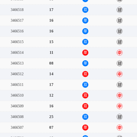
17
3466518
双
错
16
3466517
单
错
16
3466516
单
错
15
3466515
双
错
11
3466514
单
中
08
3466513
单
错
14
3466512
双
中
17
3466511
双
错
12
3466510
双
中
16
3466509
双
中
25
3466508
双
错
07
3466507
单
中