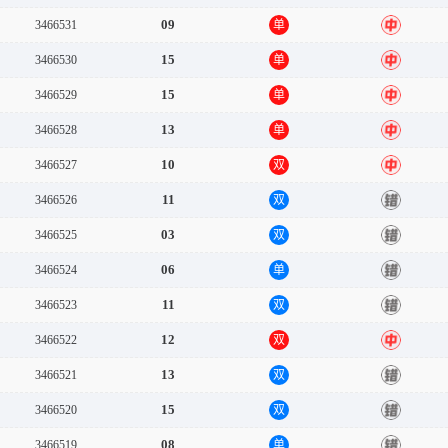
09
3466531
单
中
15
3466530
单
中
15
3466529
单
中
13
3466528
单
中
10
3466527
双
中
11
3466526
双
错
03
3466525
双
错
06
3466524
单
错
11
3466523
双
错
12
3466522
双
中
13
3466521
双
错
15
3466520
双
错
08
3466519
单
错