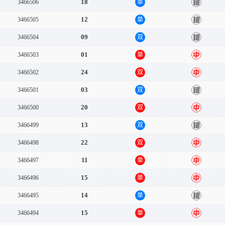
18
3466506
单
错
12
3466505
单
错
09
3466504
双
错
01
3466503
单
中
24
3466502
双
中
03
3466501
双
错
20
3466500
双
中
13
3466499
双
错
22
3466498
双
中
11
3466497
单
中
15
3466496
单
中
14
3466495
单
错
15
3466494
单
中