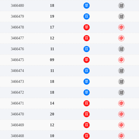
18
3466480
单
错
19
3466479
双
错
17
3466478
单
中
12
3466477
双
中
11
3466476
双
错
09
3466475
单
中
11
3466474
双
错
18
3466473
单
错
18
3466472
单
错
14
3466471
双
中
20
3466470
双
中
12
3466469
双
中
10
3466468
双
中