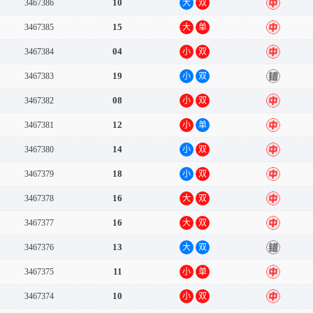
10
3467386
大
双
中
15
3467385
大
单
中
04
3467384
小
双
中
19
3467383
小
双
错
08
3467382
小
双
中
12
3467381
小
单
中
14
3467380
小
双
中
18
3467379
小
双
中
16
3467378
大
双
中
16
3467377
大
双
中
13
3467376
大
双
错
11
3467375
小
单
中
10
3467374
小
双
中