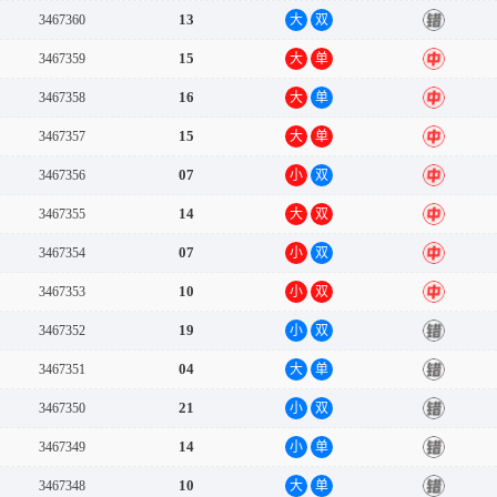
13
3467360
大
双
错
15
3467359
大
单
中
16
3467358
大
单
中
15
3467357
大
单
中
07
3467356
小
双
中
14
3467355
大
双
中
07
3467354
小
双
中
10
3467353
小
双
中
19
3467352
小
双
错
04
3467351
大
单
错
21
3467350
小
双
错
14
3467349
小
单
错
10
3467348
大
单
错