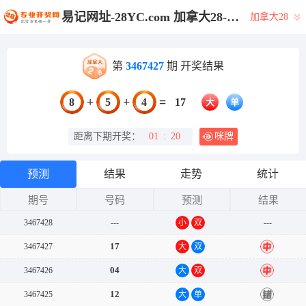
易记网址-28YC.com 加拿大28-加拿大28预测|28在线预测咪牌查询|加拿大PC结果查询|加拿大PC在线预测_专注研究咪牌_加拿大PC28_官方!
加拿大28
第
3467427
期 开奖结果
+
+
=
8
5
4
17
大
单
距离下期开奖：
01
:
20
咪牌
预测
结果
走势
统计
期号
号码
预测
结果
3467428
---
小
双
---
17
3467427
大
双
中
04
3467426
大
双
中
12
3467425
大
单
错