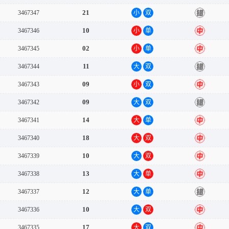
21
3467347
小
双
错
10
3467346
小
单
中
02
3467345
小
单
中
11
3467344
大
双
错
09
3467343
小
双
中
09
3467342
大
双
错
14
3467341
大
单
中
18
3467340
大
双
中
10
3467339
大
双
中
13
3467338
大
单
中
12
3467337
大
单
错
10
3467336
大
双
中
17
3467335
大
双
中