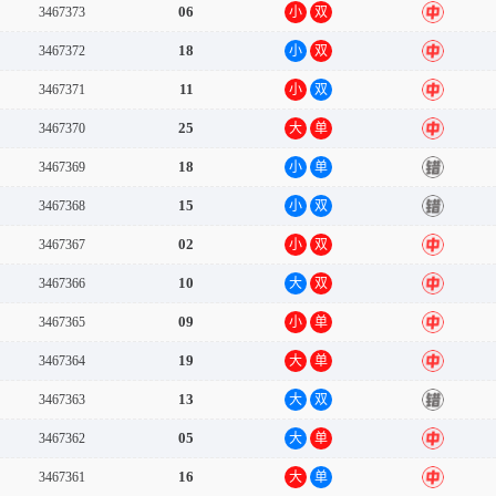
06
3467373
小
双
中
18
3467372
小
双
中
11
3467371
小
双
中
25
3467370
大
单
中
18
3467369
小
单
错
15
3467368
小
双
错
02
3467367
小
双
中
10
3467366
大
双
中
09
3467365
小
单
中
19
3467364
大
单
中
13
3467363
大
双
错
05
3467362
大
单
中
16
3467361
大
单
中