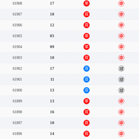
17
61908
单
中
10
61907
双
中
12
61906
双
中
05
61905
单
中
09
61904
单
中
10
61903
双
中
17
61902
双
错
11
61901
双
错
13
61900
双
错
13
61899
单
中
16
61898
双
中
10
61897
双
中
14
61896
双
中