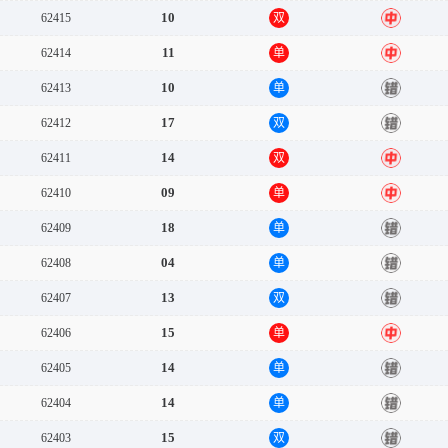
10
62415
双
中
11
62414
单
中
10
62413
单
错
17
62412
双
错
14
62411
双
中
09
62410
单
中
18
62409
单
错
04
62408
单
错
13
62407
双
错
15
62406
单
中
14
62405
单
错
14
62404
单
错
15
62403
双
错