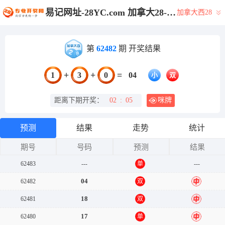
易记网址-28YC.com 加拿大28-加拿大28预测|28在线预测咪牌查询|加拿大PC结果查询|加拿大PC在线预测_专注研究咪牌_加拿大PC28_官方!
加拿大西28
第
62482
期 开奖结果
+
+
=
1
3
0
04
小
双
距离下期开奖：
02
:
05
咪牌
预测
结果
走势
统计
期号
号码
预测
结果
62483
---
单
---
04
62482
双
中
18
62481
双
中
17
62480
单
中