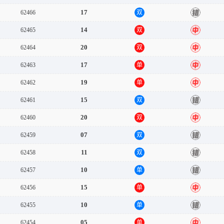
17
62466
双
错
14
62465
双
中
20
62464
双
中
17
62463
单
中
19
62462
单
中
15
62461
双
错
20
62460
双
中
07
62459
双
错
11
62458
双
错
10
62457
单
错
15
62456
单
中
10
62455
单
错
05
62454
单
中