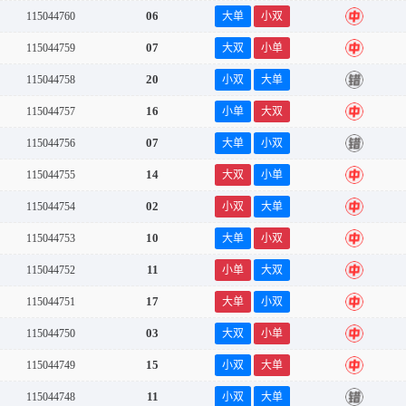
06
115044760
大单
小双
中
07
115044759
大双
小单
中
20
115044758
小双
大单
错
16
115044757
小单
大双
中
07
115044756
大单
小双
错
14
115044755
大双
小单
中
02
115044754
小双
大单
中
10
115044753
大单
小双
中
11
115044752
小单
大双
中
17
115044751
大单
小双
中
03
115044750
大双
小单
中
15
115044749
小双
大单
中
11
115044748
小双
大单
错