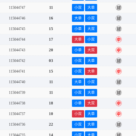
11
115044747
小双
大单
错
16
115044746
大单
小双
错
15
115044745
小单
大双
错
17
115044744
大单
小双
中
20
115044743
小单
大双
中
03
115044742
小双
大单
错
15
115044741
小双
大单
中
11
115044740
大单
小双
错
11
115044739
小双
大单
错
18
115044738
小单
大双
中
10
115044737
小双
大单
中
22
115044736
小双
大单
错
14
115044735
小双
大单
错