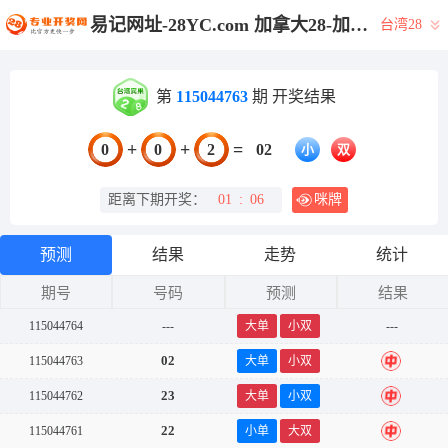
易记网址-28YC.com 加拿大28-加拿大28预测|28在线预测咪牌查询|加拿大PC结果查询|加拿大PC在线预测_专注研究咪牌_加拿大PC28_官方!
台湾28
第
115044763
期 开奖结果
+
+
=
0
0
2
02
小
双
距离下期开奖：
01
:
06
咪牌
预测
结果
走势
统计
期号
号码
预测
结果
115044764
---
大单
小双
---
02
115044763
大单
小双
中
23
115044762
大单
小双
中
22
115044761
小单
大双
中