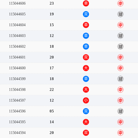
23
115044606
单
中
19
115044605
双
错
15
115044604
单
中
12
115044603
单
错
18
115044602
单
错
20
115044601
双
中
17
115044600
大
中
18
115044599
单
错
22
115044598
大
中
12
115044597
小
中
05
115044596
双
错
14
115044595
大
中
20
115044594
双
中