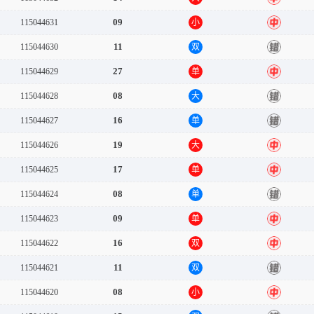
09
115044631
小
中
11
115044630
双
错
27
115044629
单
中
08
115044628
大
错
16
115044627
单
错
19
115044626
大
中
17
115044625
单
中
08
115044624
单
错
09
115044623
单
中
16
115044622
双
中
11
115044621
双
错
08
115044620
小
中