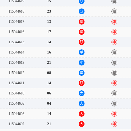
15
115044619
双
错
23
115044618
双
错
13
115044617
单
中
17
115044616
单
中
14
115044615
双
中
16
115044614
单
错
21
115044613
小
错
08
115044612
单
错
14
115044611
双
中
06
115044610
大
错
04
115044609
大
错
14
115044608
大
中
21
115044607
大
中