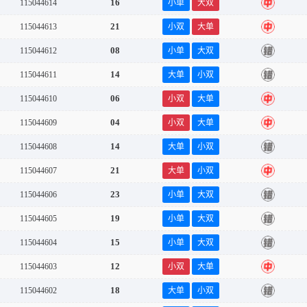
16
115044614
小单
大双
中
21
115044613
小双
大单
中
08
115044612
小单
大双
错
14
115044611
大单
小双
错
06
115044610
小双
大单
中
04
115044609
小双
大单
中
14
115044608
大单
小双
错
21
115044607
大单
小双
中
23
115044606
小单
大双
错
19
115044605
小单
大双
错
15
115044604
小单
大双
错
12
115044603
小双
大单
中
18
115044602
大单
小双
错