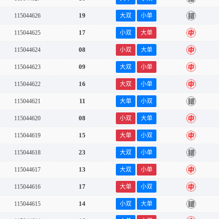
19
115044626
大双
小单
错
17
115044625
小双
大单
中
08
115044624
小双
大单
中
09
115044623
大双
小单
中
16
115044622
大双
小单
中
11
115044621
大单
小双
错
08
115044620
小双
大单
中
15
115044619
大单
小双
中
23
115044618
大双
小单
错
13
115044617
大双
小单
中
17
115044616
大单
小双
中
14
115044615
小双
大单
错