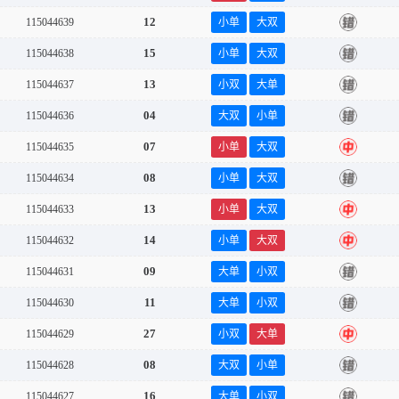
12
115044639
小单
大双
错
15
115044638
小单
大双
错
13
115044637
小双
大单
错
04
115044636
大双
小单
错
07
115044635
小单
大双
中
08
115044634
小单
大双
错
13
115044633
小单
大双
中
14
115044632
小单
大双
中
09
115044631
大单
小双
错
11
115044630
大单
小双
错
27
115044629
小双
大单
中
08
115044628
大双
小单
错
16
115044627
大单
小双
错