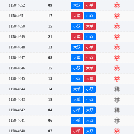
09
115044652
大双
小单
中
17
115044651
大单
小双
中
15
115044650
小双
大单
中
21
115044649
大单
小双
中
13
115044648
大双
小单
中
08
115044647
大单
小双
中
15
115044646
小双
大单
中
15
115044645
小双
大单
中
14
115044644
大单
小双
错
18
115044643
大单
小双
错
04
115044642
小单
大双
错
06
115044641
小单
大双
错
07
115044640
小单
大双
中