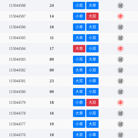
24
115044588
小双
大单
错
14
115044587
小单
大双
中
10
115044586
小单
大双
错
11
115044585
大单
小双
错
17
115044584
大单
小双
中
09
115044583
小双
大单
错
09
115044582
大单
小双
错
23
115044581
大双
小单
错
09
115044580
大单
小双
错
18
115044579
小单
大双
中
16
115044578
大单
小双
错
19
115044577
小单
大双
错
10
115044576
大双
小单
错