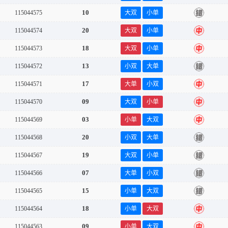
10
115044575
大双
小单
错
20
115044574
大双
小单
中
18
115044573
大双
小单
中
13
115044572
小双
大单
错
17
115044571
大单
小双
中
09
115044570
大双
小单
中
03
115044569
小单
大双
中
20
115044568
小双
大单
错
19
115044567
大双
小单
错
07
115044566
大单
小双
错
15
115044565
小单
大双
错
18
115044564
小单
大双
中
09
115044563
小单
大双
中