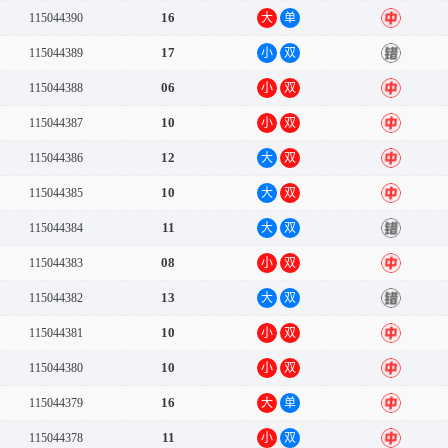
16
115044390
大
单
中
17
115044389
小
双
错
06
115044388
小
双
中
10
115044387
小
双
中
12
115044386
大
双
中
10
115044385
大
双
中
11
115044384
大
双
错
08
115044383
小
双
中
13
115044382
大
双
错
10
115044381
小
双
中
10
115044380
小
双
中
16
115044379
大
单
中
11
115044378
小
双
中