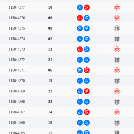
10
115044377
大
双
中
06
115044376
小
单
中
08
115044375
大
单
错
02
115044374
大
单
错
13
115044373
小
双
中
21
115044372
小
双
错
06
115044371
大
双
中
15
115044370
小
双
错
21
115044369
小
单
中
23
115044368
小
双
错
14
115044367
小
双
中
19
115044366
小
双
错
17
115044365
小
双
错