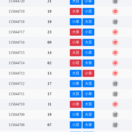
21
115044720
大双
小单
错
19
115044719
大单
小双
中
10
115044718
小单
大双
错
23
115044717
大单
小双
中
09
115044716
小单
大双
中
14
115044715
大双
小单
中
02
115044714
小双
大单
中
13
115044713
大双
小单
中
17
115044712
小单
大双
错
17
115044711
大双
小单
错
11
115044710
小单
大双
中
19
115044709
小单
大双
错
07
115044708
小双
大单
错