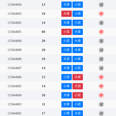
13
115044694
大单
小双
错
19
115044693
大单
小双
中
14
115044692
大单
小双
错
08
115044691
小双
大单
中
20
115044690
小双
大单
错
20
115044689
小双
大单
错
19
115044688
大双
小单
错
14
115044687
大单
小双
错
15
115044686
小双
大单
中
14
115044685
小单
大双
中
10
115044684
大单
小双
中
11
115044683
大单
小双
错
17
115044682
小单
大双
错