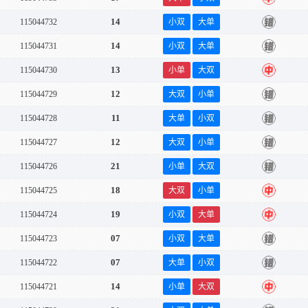
14
115044732
小双
大单
错
14
115044731
小双
大单
错
13
115044730
小单
大双
中
12
115044729
大双
小单
错
11
115044728
大单
小双
错
12
115044727
大双
小单
错
21
115044726
小单
大双
错
18
115044725
大双
小单
中
19
115044724
小双
大单
中
07
115044723
小双
大单
错
07
115044722
大单
小双
错
14
115044721
小单
大双
中