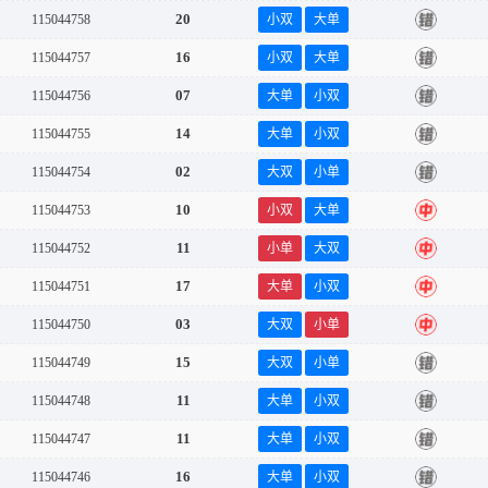
20
115044758
小双
大单
错
16
115044757
小双
大单
错
07
115044756
大单
小双
错
14
115044755
大单
小双
错
02
115044754
大双
小单
错
10
115044753
小双
大单
中
11
115044752
小单
大双
中
17
115044751
大单
小双
中
03
115044750
大双
小单
中
15
115044749
大双
小单
错
11
115044748
大单
小双
错
11
115044747
大单
小双
错
16
115044746
大单
小双
错