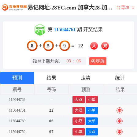
易记网址-28YC.com 加拿大28-加拿大28预测|28在线预测咪牌查询|加拿大PC结果查询|加拿大PC在线预测_专注研究咪牌_加拿大PC28_官方!
台湾28
第
115044761
期 开奖结果
+
+
=
8
5
9
22
大
双
距离下期开奖：
03
:
06
咪牌
预测
结果
走势
统计
期号
号码
预测
结果
115044762
---
大双
小单
---
22
115044761
大双
小单
中
06
115044760
小双
大单
中
07
115044759
小单
大双
中