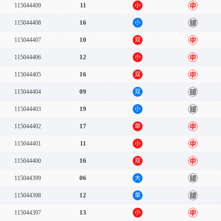
11
115044409
小
中
16
115044408
小
错
10
115044407
双
中
12
115044406
小
中
16
115044405
双
中
09
115044404
双
错
19
115044403
小
错
17
115044402
单
中
11
115044401
小
中
16
115044400
双
中
06
115044399
大
错
12
115044398
单
错
13
115044397
小
中