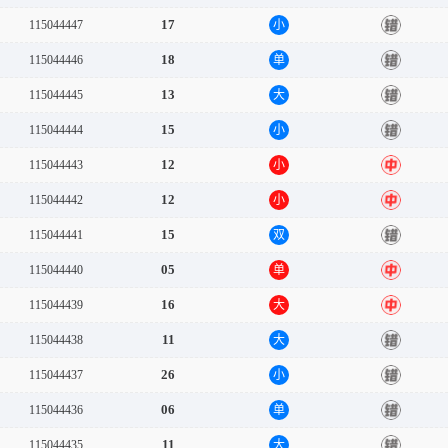
17
115044447
小
错
18
115044446
单
错
13
115044445
大
错
15
115044444
小
错
12
115044443
小
中
12
115044442
小
中
15
115044441
双
错
05
115044440
单
中
16
115044439
大
中
11
115044438
大
错
26
115044437
小
错
06
115044436
单
错
11
115044435
大
错