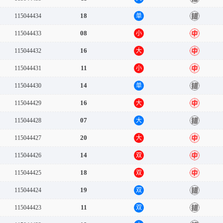
18
115044434
单
错
08
115044433
小
中
16
115044432
大
中
11
115044431
小
中
14
115044430
单
错
16
115044429
大
中
07
115044428
大
错
20
115044427
大
中
14
115044426
双
中
18
115044425
双
中
19
115044424
双
错
11
115044423
双
错