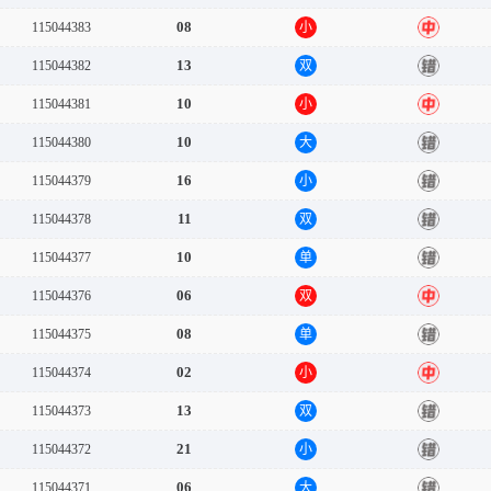
08
115044383
小
中
13
115044382
双
错
10
115044381
小
中
10
115044380
大
错
16
115044379
小
错
11
115044378
双
错
10
115044377
单
错
06
115044376
双
中
08
115044375
单
错
02
115044374
小
中
13
115044373
双
错
21
115044372
小
错
06
115044371
大
错