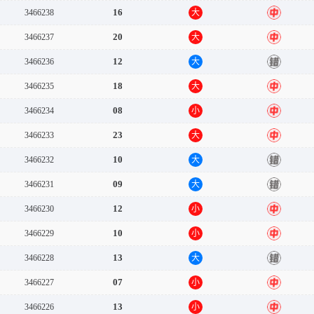
16
3466238
大
中
20
3466237
大
中
12
3466236
大
错
18
3466235
大
中
08
3466234
小
中
23
3466233
大
中
10
3466232
大
错
09
3466231
大
错
12
3466230
小
中
10
3466229
小
中
13
3466228
大
错
07
3466227
小
中
13
3466226
小
中