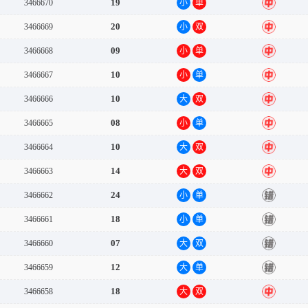
19
3466670
小
单
中
20
3466669
小
双
中
09
3466668
小
单
中
10
3466667
小
单
中
10
3466666
大
双
中
08
3466665
小
单
中
10
3466664
大
双
中
14
3466663
大
双
中
24
3466662
小
单
错
18
3466661
小
单
错
07
3466660
大
双
错
12
3466659
大
单
错
18
3466658
大
双
中