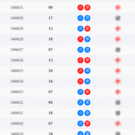
09
3466631
小
单
中
17
3466630
小
双
错
13
3466629
大
单
中
18
3466628
大
单
中
07
3466627
大
双
错
13
3466626
小
单
中
20
3466625
大
单
中
16
3466624
大
单
中
07
3466623
大
单
中
06
3466622
大
单
错
18
3466621
小
单
错
07
3466620
大
单
中
20
3466619
小
单
错