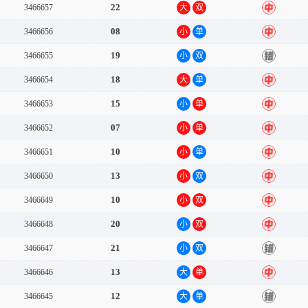
22
3466657
大
双
中
08
3466656
小
单
中
19
3466655
小
双
错
18
3466654
大
单
中
15
3466653
小
单
中
07
3466652
小
单
中
10
3466651
小
单
中
13
3466650
小
双
中
10
3466649
小
双
中
20
3466648
小
双
中
21
3466647
小
双
错
13
3466646
大
单
中
12
3466645
大
单
错