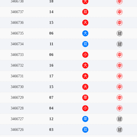
18
3466738
大
中
14
3466737
双
中
15
3466736
大
中
06
3466735
大
错
11
3466734
双
错
06
3466733
小
中
16
3466732
大
中
17
3466731
大
中
15
3466730
大
中
07
3466729
单
中
04
3466728
小
中
12
3466727
单
错
03
3466726
双
错