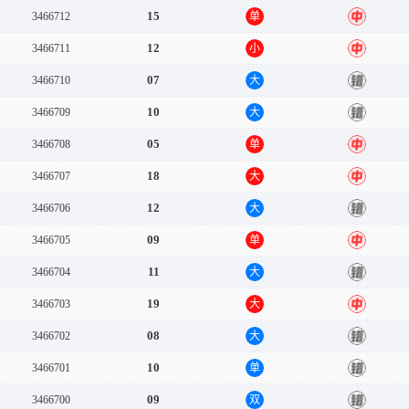
15
3466712
单
中
12
3466711
小
中
07
3466710
大
错
10
3466709
大
错
05
3466708
单
中
18
3466707
大
中
12
3466706
大
错
09
3466705
单
中
11
3466704
大
错
19
3466703
大
中
08
3466702
大
错
10
3466701
单
错
09
3466700
双
错