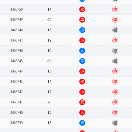
14
3466750
双
中
09
3466749
单
中
15
3466748
小
错
12
3466747
小
中
10
3466746
大
错
08
3466745
单
错
13
3466744
小
中
14
3466743
双
中
12
3466742
小
中
20
3466741
双
中
15
3466740
大
中
13
3466739
双
错