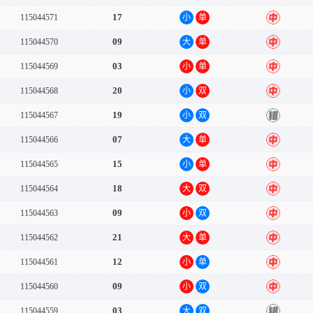
17
115044571
小
单
中
09
115044570
大
单
中
03
115044569
小
单
中
20
115044568
小
双
中
19
115044567
小
双
错
07
115044566
大
单
中
15
115044565
小
单
中
18
115044564
大
双
中
09
115044563
小
双
中
21
115044562
大
单
中
12
115044561
小
单
中
09
115044560
小
双
中
03
115044559
大
双
错