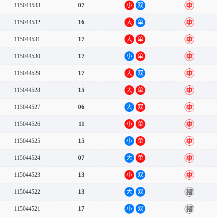
07
115044533
小
双
中
16
115044532
大
单
中
17
115044531
大
单
中
17
115044530
小
单
中
17
115044529
大
双
中
15
115044528
大
单
中
06
115044527
大
双
中
11
115044526
小
单
中
15
115044525
小
单
中
07
115044524
大
单
中
13
115044523
小
双
中
13
115044522
大
双
错
17
115044521
小
双
错