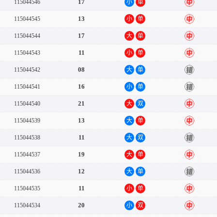
17
115044546
小
单
中
13
115044545
小
单
中
17
115044544
大
单
中
11
115044543
小
单
中
08
115044542
大
单
错
16
115044541
小
单
错
21
115044540
大
双
中
13
115044539
大
单
中
11
115044538
大
双
错
19
115044537
大
单
中
12
115044536
大
单
错
11
115044535
小
单
中
20
115044534
小
双
中