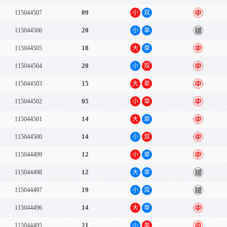
09
115044507
小
双
中
20
115044506
小
单
错
18
115044505
大
单
中
20
115044504
小
双
中
15
115044503
大
单
中
05
115044502
小
单
中
14
115044501
大
单
中
14
115044500
小
双
中
12
115044499
小
单
中
12
115044498
大
单
错
19
115044497
小
双
错
14
115044496
大
单
中
21
115044495
小
单
中