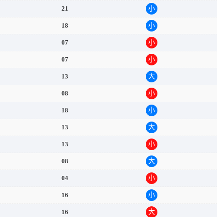
21
小
18
小
07
小
07
小
13
大
08
小
18
小
13
大
13
小
08
大
04
小
16
小
16
大