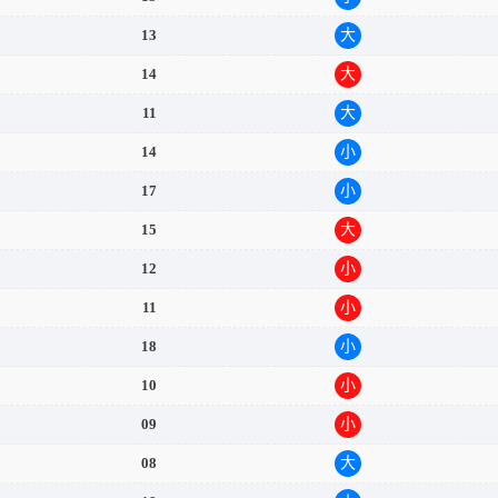
13
大
14
大
11
大
14
小
17
小
15
大
12
小
11
小
18
小
10
小
09
小
08
大