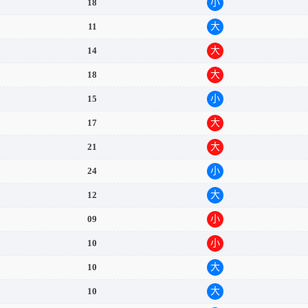
18
小
11
大
14
大
18
大
15
小
17
大
21
大
24
小
12
大
09
小
10
小
10
大
10
大