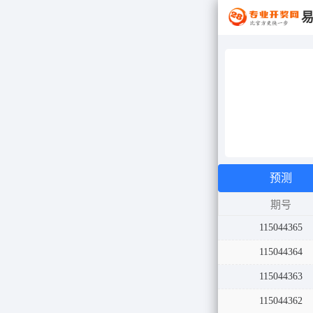
预测
期号
115044365
115044364
115044363
115044362