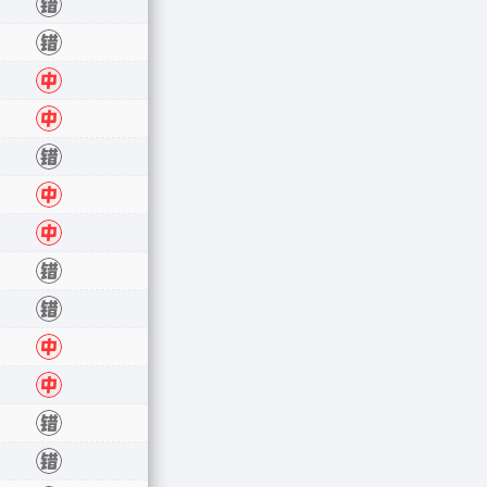
错
错
中
中
错
中
中
错
错
中
中
错
错