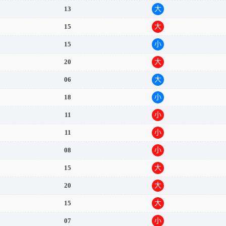
13
大
15
大
15
小
20
大
06
大
18
小
11
小
11
小
08
小
15
大
20
大
15
大
07
小