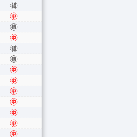
错
中
错
中
错
错
中
中
中
中
中
中
中