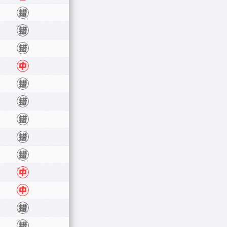
错
错
错
中
错
错
错
错
错
中
中
错
错