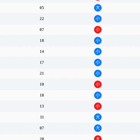
05
大
22
小
07
小
18
小
14
小
17
小
21
小
10
小
18
小
13
小
11
大
07
大
20
大