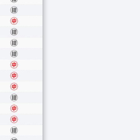
错
中
错
错
错
中
中
中
错
中
中
错