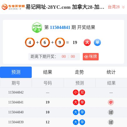
易记网址-28YC.com 加拿大28-加拿大28预测|28在线预测咪牌查询|加拿大PC结果查询|加拿大PC在线预测_专注研究咪牌_加拿大PC28_官方!
台湾28
第
115044841
期 开奖结果
+
+
=
4
6
9
19
大
单
距离下期开奖：
00
:
00
咪牌
预测
结果
走势
统计
期号
号码
预测
结果
115044842
---
小
双
---
19
115044841
大
单
中
10
115044840
大
单
错
12
115044839
大
单
错