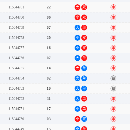
22
115044761
大
双
中
06
115044760
小
双
中
07
115044759
大
单
中
20
115044758
小
双
中
16
115044757
小
双
中
07
115044756
大
单
中
14
115044755
大
单
中
02
115044754
大
单
错
10
115044753
大
单
错
11
115044752
大
单
中
17
115044751
小
单
中
03
115044750
小
双
中
15
115044749
小
单
中