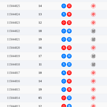
14
115044825
小
双
中
13
115044824
大
单
中
12
115044823
小
双
中
18
115044822
小
单
错
19
115044821
小
双
错
16
115044820
大
双
中
17
115044819
小
双
错
11
115044818
大
双
错
10
115044817
大
双
中
14
115044816
小
双
中
19
115044815
小
单
中
05
115044814
小
双
中
12
115044813
小
单
中