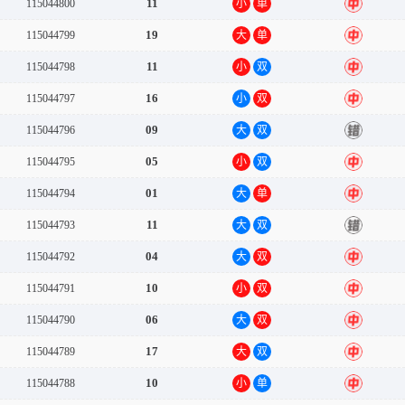
11
115044800
小
单
中
19
115044799
大
单
中
11
115044798
小
双
中
16
115044797
小
双
中
09
115044796
大
双
错
05
115044795
小
双
中
01
115044794
大
单
中
11
115044793
大
双
错
04
115044792
大
双
中
10
115044791
小
双
中
06
115044790
大
双
中
17
115044789
大
双
中
10
115044788
小
单
中