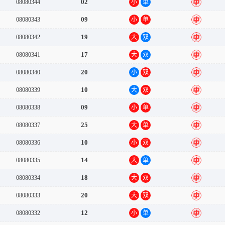
02
08080344
小
单
中
09
08080343
小
单
中
19
08080342
大
双
中
17
08080341
大
双
中
20
08080340
小
双
中
10
08080339
大
双
中
09
08080338
小
单
中
25
08080337
大
单
中
10
08080336
小
双
中
14
08080335
大
单
中
18
08080334
大
双
中
20
08080333
大
双
中
12
08080332
小
单
中