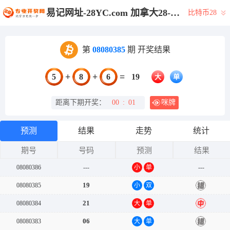
易记网址-28YC.com 加拿大28-加拿大28预测|28在线预测咪牌查询|加拿大PC结果查询|加拿大PC在线预测_专注研究咪牌_加拿大PC28_官方!
比特币28
第
08080385
期 开奖结果
+
+
=
5
8
6
19
大
单
距离下期开奖：
00
:
01
咪牌
预测
结果
走势
统计
期号
号码
预测
结果
08080386
---
小
单
---
19
08080385
小
双
错
21
08080384
大
单
中
06
08080383
大
单
错