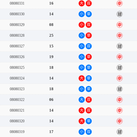
16
08080331
大
双
中
14
08080330
小
单
错
08
08080329
小
双
中
25
08080328
小
单
中
15
08080327
小
双
错
19
08080326
小
单
中
18
08080325
小
单
错
14
08080324
大
单
中
18
08080323
小
单
错
06
08080322
大
双
中
14
08080321
大
双
中
14
08080320
大
单
中
17
08080319
小
双
错