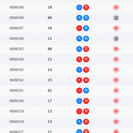
19
08080369
小
单
中
09
08080368
大
双
错
10
08080367
小
单
中
12
08080366
大
单
错
08
08080365
大
双
中
15
08080364
大
单
中
14
08080363
小
双
中
15
08080362
大
单
中
02
08080361
小
单
中
17
08080360
小
单
中
13
08080359
小
单
中
13
08080358
大
单
中
17
08080357
小
单
中