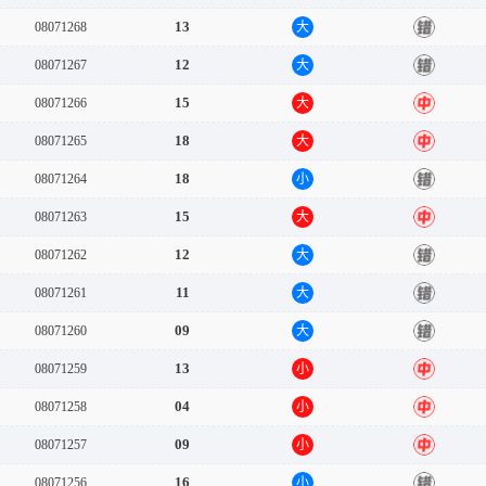
13
08071268
大
错
12
08071267
大
错
15
08071266
大
中
18
08071265
大
中
18
08071264
小
错
15
08071263
大
中
12
08071262
大
错
11
08071261
大
错
09
08071260
大
错
13
08071259
小
中
04
08071258
小
中
09
08071257
小
中
16
08071256
小
错