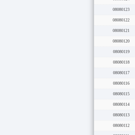
08080123
08080122
08080121
08080120
08080119
08080118
08080117
08080116
08080115
08080114
08080113
08080112