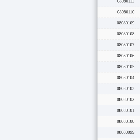
08080111
08080110
08080109
08080108
08080107
08080106
08080105
08080104
08080103
08080102
08080101
08080100
08080099