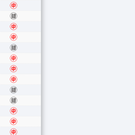
中
错
中
中
错
中
中
中
错
错
中
中
中