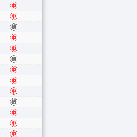
中
中
错
中
中
错
中
中
中
错
中
中
中