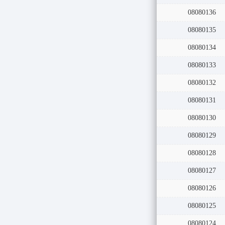
08080136
08080135
08080134
08080133
08080132
08080131
08080130
08080129
08080128
08080127
08080126
08080125
08080124