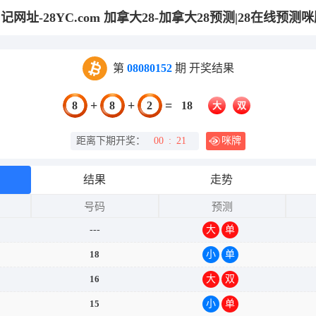
第
08080152
期 开奖结果
+
+
=
8
8
2
18
大
双
距离下期开奖：
00
:
21
咪牌
结果
走势
号码
预测
---
大
单
18
小
单
16
大
双
15
小
单