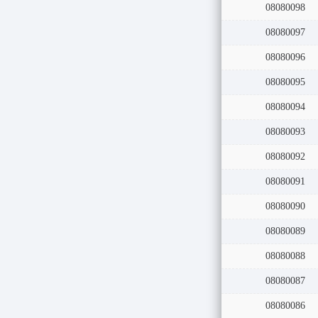
08080098
08080097
08080096
08080095
08080094
08080093
08080092
08080091
08080090
08080089
08080088
08080087
08080086