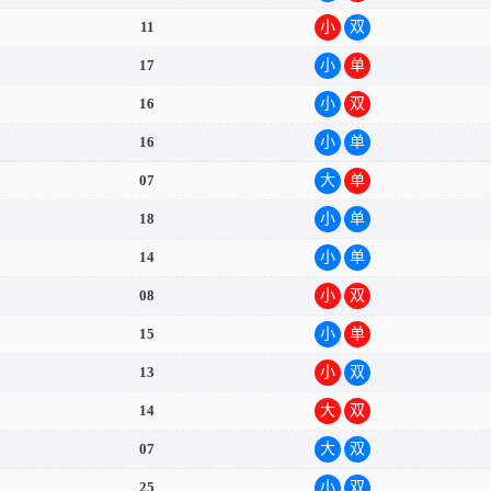
11
小
双
17
小
单
16
小
双
16
小
单
07
大
单
18
小
单
14
小
单
08
小
双
15
小
单
13
小
双
14
大
双
07
大
双
25
小
双