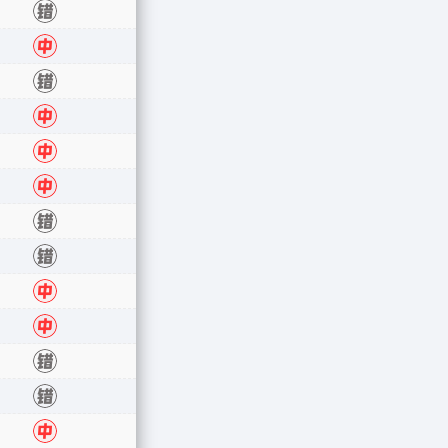
错
中
错
中
中
中
错
错
中
中
错
错
中