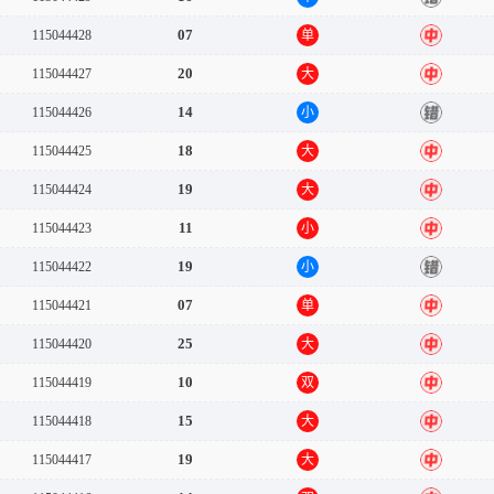
07
115044428
单
中
20
115044427
大
中
14
115044426
小
错
18
115044425
大
中
19
115044424
大
中
11
115044423
小
中
19
115044422
小
错
07
115044421
单
中
25
115044420
大
中
10
115044419
双
中
15
115044418
大
中
19
115044417
大
中