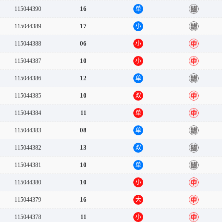
16
115044390
单
错
17
115044389
小
错
06
115044388
小
中
10
115044387
小
中
12
115044386
单
错
10
115044385
双
中
11
115044384
单
中
08
115044383
单
错
13
115044382
双
错
10
115044381
单
错
10
115044380
小
中
16
115044379
大
中
11
115044378
小
中