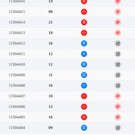
14
115044416
双
中
08
115044415
小
中
21
115044414
单
中
10
115044413
小
中
16
115044412
单
错
12
115044411
大
错
12
115044410
单
错
11
115044409
双
错
16
115044408
小
错
10
115044407
小
中
12
115044406
小
中
16
115044405
大
中
09
115044404
双
错