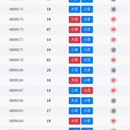
10
08090175
大双
小单
错
10
08090174
小双
大单
中
07
08090173
小单
大双
中
14
08090172
大双
小单
中
19
08090171
小单
大双
错
05
08090170
小单
大双
中
20
08090169
小双
大单
错
18
08090168
大双
小单
中
14
08090167
小单
大双
中
10
08090166
大双
小单
错
17
08090165
小单
大双
错
18
08090164
大双
小单
中