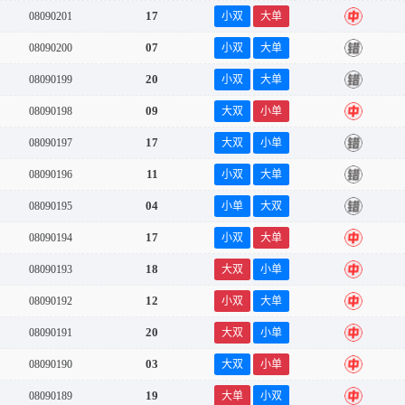
17
08090201
小双
大单
中
07
08090200
小双
大单
错
20
08090199
小双
大单
错
09
08090198
大双
小单
中
17
08090197
大双
小单
错
11
08090196
小双
大单
错
04
08090195
小单
大双
错
17
08090194
小双
大单
中
18
08090193
大双
小单
中
12
08090192
小双
大单
中
20
08090191
大双
小单
中
03
08090190
大双
小单
中
19
08090189
大单
小双
中