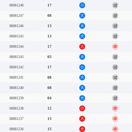
17
08081248
小
错
08
08081247
大
错
13
08081246
大
错
13
08081245
大
错
17
08081244
大
中
05
08081243
大
错
17
08081242
小
错
08
08081241
大
错
08
08081240
大
错
04
08081239
大
错
12
08081238
小
中
15
08081237
大
中
15
08081236
大
中