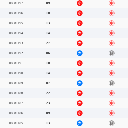
09
08081197
小
中
10
08081196
小
中
13
08081195
小
中
14
08081194
大
中
27
08081193
大
中
06
08081192
大
错
10
08081191
小
中
14
08081190
大
中
07
08081189
大
错
22
08081188
大
中
23
08081187
大
中
09
08081186
小
中
13
08081185
大
错