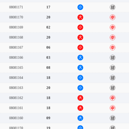
17
08081171
小
错
20
08081170
大
中
02
08081169
小
中
20
08081168
大
中
06
08081167
小
中
03
08081166
大
错
08
08081165
大
错
18
08081164
小
错
20
08081163
小
错
18
08081162
大
中
18
08081161
大
中
09
08081160
大
错
19
08081159
小
错