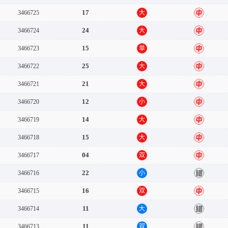
17
3466725
大
中
24
3466724
大
中
15
3466723
单
中
25
3466722
大
中
21
3466721
大
中
12
3466720
小
中
14
3466719
大
中
15
3466718
大
中
04
3466717
双
中
22
3466716
小
错
16
3466715
双
中
11
3466714
大
错
11
3466713
双
错