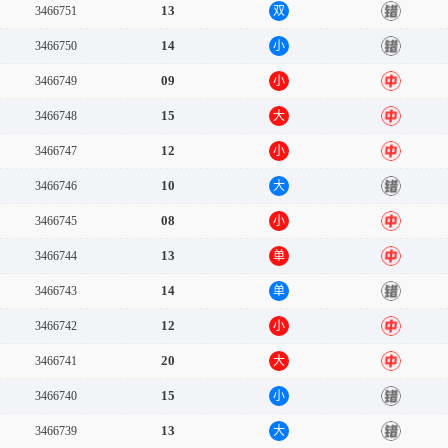
13
3466751
双
错
14
3466750
小
错
09
3466749
小
中
15
3466748
大
中
12
3466747
小
中
10
3466746
大
错
08
3466745
小
中
13
3466744
单
中
14
3466743
单
错
12
3466742
小
中
20
3466741
大
中
15
3466740
小
错
13
3466739
大
错