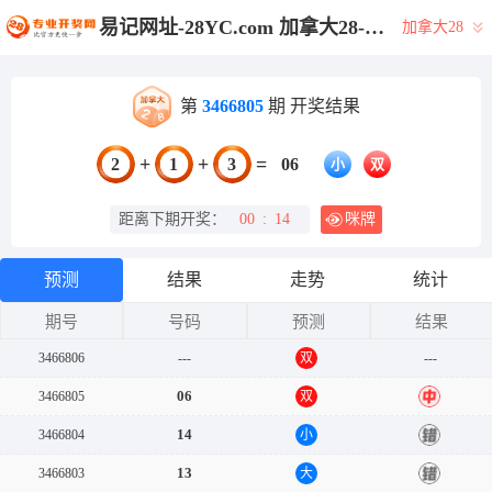
易记网址-28YC.com 加拿大28-加拿大28预测|28在线预测咪牌查询|加拿大PC结果查询|加拿大PC在线预测_专注研究咪牌_加拿大PC28_官方!
加拿大28
第
3466805
期 开奖结果
+
+
=
2
1
3
06
小
双
距离下期开奖：
00
:
14
咪牌
预测
结果
走势
统计
期号
号码
预测
结果
3466806
---
双
---
06
3466805
双
中
14
3466804
小
错
13
3466803
大
错