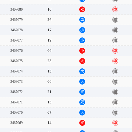
16
3467080
双
中
26
3467079
单
错
17
3467078
小
错
19
3467077
小
错
06
3467076
小
中
23
3467075
大
中
13
3467074
大
错
06
3467073
大
错
21
3467072
双
错
13
3467071
双
错
07
3467070
大
错
14
3467069
双
中