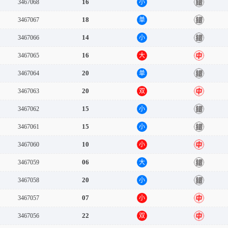
16
3467068
小
错
18
3467067
单
错
14
3467066
小
错
16
3467065
大
中
20
3467064
单
错
20
3467063
双
中
15
3467062
小
错
15
3467061
小
错
10
3467060
小
中
06
3467059
大
错
20
3467058
小
错
07
3467057
小
中
22
3467056
双
中