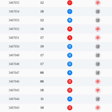
12
3467055
小
中
18
3467054
小
错
12
3467053
单
错
18
3467052
大
中
17
3467051
大
中
19
3467050
双
错
17
3467049
双
错
17
3467048
双
错
08
3467047
大
错
08
3467046
双
中
18
3467045
双
中
11
3467044
大
错
10
3467043
双
中