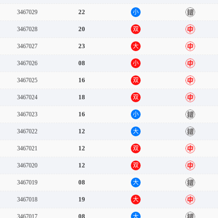
22
3467029
小
错
20
3467028
双
中
23
3467027
大
中
08
3467026
小
中
16
3467025
双
中
18
3467024
双
中
16
3467023
小
错
12
3467022
大
错
12
3467021
双
中
12
3467020
双
中
08
3467019
大
错
19
3467018
大
中
08
3467017
大
错