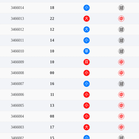
18
3466014
小
错
22
3466013
大
中
12
3466012
大
错
14
3466011
小
错
10
3466010
单
错
10
3466009
双
中
00
3466008
小
中
16
3466007
小
错
11
3466006
小
中
13
3466005
小
中
08
3466004
小
中
17
3466003
大
中
15
3466002
小
错