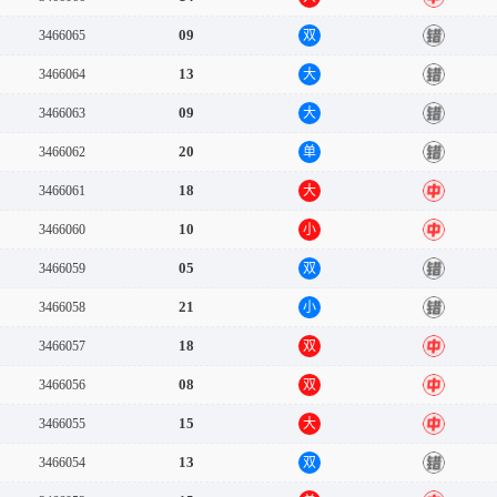
09
3466065
双
错
13
3466064
大
错
09
3466063
大
错
20
3466062
单
错
18
3466061
大
中
10
3466060
小
中
05
3466059
双
错
21
3466058
小
错
18
3466057
双
中
08
3466056
双
中
15
3466055
大
中
13
3466054
双
错