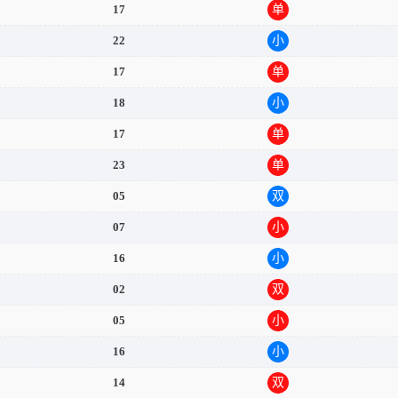
17
单
22
小
17
单
18
小
17
单
23
单
05
双
07
小
16
小
02
双
05
小
16
小
14
双