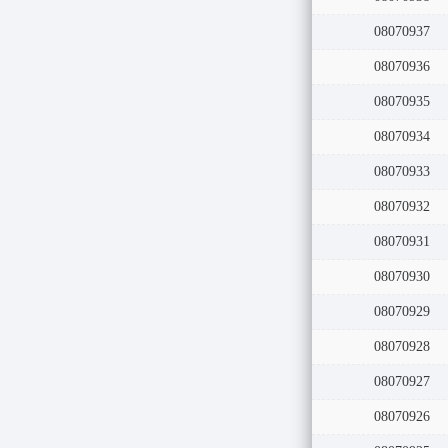
08070937
08070936
08070935
08070934
08070933
08070932
08070931
08070930
08070929
08070928
08070927
08070926