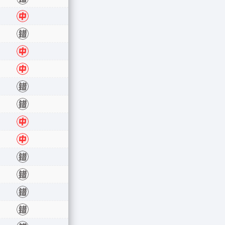
中
错
中
中
错
错
中
中
错
错
错
错