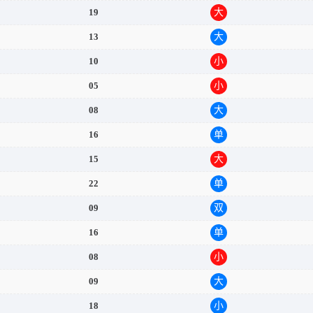
19
大
13
大
10
小
05
小
08
大
16
单
15
大
22
单
09
双
16
单
08
小
09
大
18
小