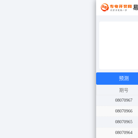
预测
期号
08070967
08070966
08070965
08070964