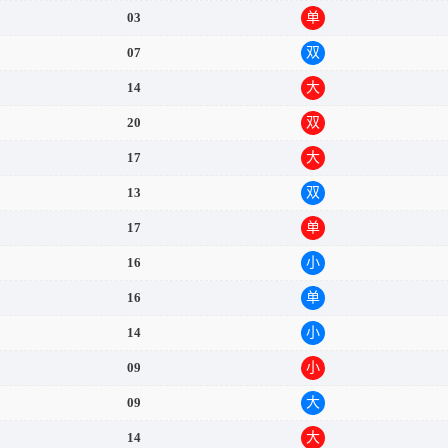
03
单
07
双
14
大
20
双
17
大
13
双
17
单
16
小
16
单
14
小
09
小
09
大
14
大