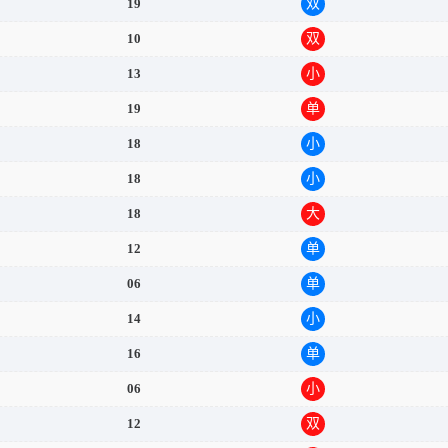
19
双
10
双
13
小
19
单
18
小
18
小
18
大
12
单
06
单
14
小
16
单
06
小
12
双