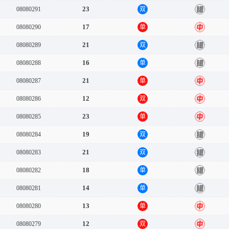
23
08080291
双
错
17
08080290
单
中
21
08080289
双
错
16
08080288
单
错
21
08080287
单
中
12
08080286
双
中
23
08080285
单
中
19
08080284
双
错
21
08080283
双
错
18
08080282
单
错
14
08080281
单
错
13
08080280
单
中
12
08080279
双
中