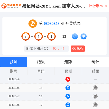
易记网址-28YC.com 加拿大28-加拿大28预测|28在线预测咪牌查询|加拿大PC结果查询|加拿大PC在线预测_专注研究咪牌_加拿大PC28_官方!
比特币28
第
08080358
期 开奖结果
+
+
=
8
4
1
13
小
单
距离下期开奖：
00
:
44
咪牌
预测
结果
走势
统计
期号
号码
预测
结果
08080359
---
双
---
13
08080358
双
错
17
08080357
双
错
12
08080356
单
错