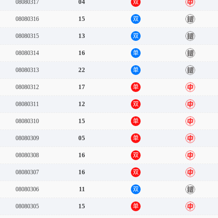
04
08080317
双
中
15
08080316
双
错
13
08080315
双
错
16
08080314
单
错
22
08080313
单
错
17
08080312
单
中
12
08080311
双
中
15
08080310
单
中
05
08080309
单
中
16
08080308
双
中
16
08080307
双
中
11
08080306
双
错
15
08080305
单
中