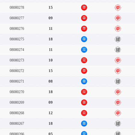
15
08080278
单
中
09
08080277
单
中
11
08080276
单
中
18
08080275
单
错
11
08080274
双
错
10
08080273
双
中
15
08080272
单
中
08
08080271
单
错
18
08080270
双
中
09
08080269
单
中
12
08080268
双
中
18
08080267
单
错
05
08080266
双
错