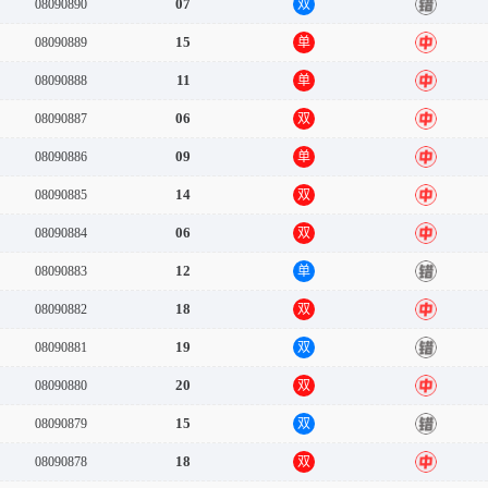
07
08090890
双
错
15
08090889
单
中
11
08090888
单
中
06
08090887
双
中
09
08090886
单
中
14
08090885
双
中
06
08090884
双
中
12
08090883
单
错
18
08090882
双
中
19
08090881
双
错
20
08090880
双
中
15
08090879
双
错
18
08090878
双
中