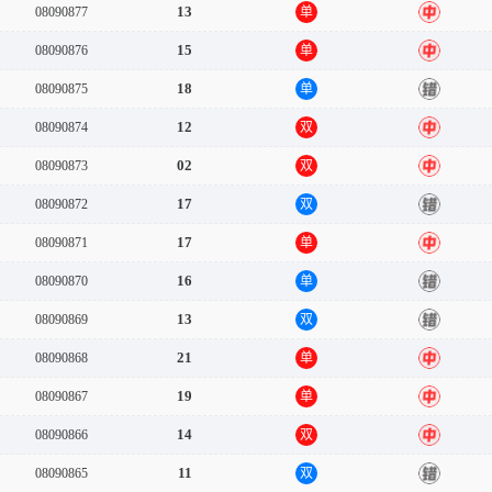
13
08090877
单
中
15
08090876
单
中
18
08090875
单
错
12
08090874
双
中
02
08090873
双
中
17
08090872
双
错
17
08090871
单
中
16
08090870
单
错
13
08090869
双
错
21
08090868
单
中
19
08090867
单
中
14
08090866
双
中
11
08090865
双
错